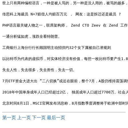
世上只有两种编程语言，一种是被人骂的，另一种是没人用的，被骂的越多
传思科上海裁员 N+7赔偿人均赔百万元 ， 网友：这是拆迁还是裁员 ?
PHP语言最关键人物之一，联席架构师， Zend CTO Zeev 在 Zend
一通分析猛如虎，涨跌全看特朗普。
工商银行上海分行行长顾国明主动招供约32个女下属被自己潜规则
以比特币为代表的虚拟币，对实体经济没有价值，每挖一枚比特币要产生1.
失去人性，失去很多，失去兽性，失去一切。
7月ETF资金大进大出 “二八切换”或近在眼前，整个7月，A股仍维持震荡
2018年中国单身成年人口已经超过2亿， 独居成年人口超过7700万
北京时间8月1日，MSCI官网发布消息称，8月指数季度调整将于欧洲中部时
第一页
上一页
下一页
最后一页