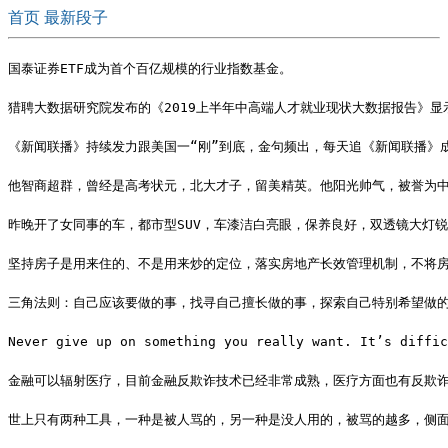
首页
最新段子
国泰证券ETF成为首个百亿规模的行业指数基金。
猎聘大数据研究院发布的《2019上半年中高端人才就业现状大数据报告》显示，
《新闻联播》持续发力跟美国一“刚”到底，金句频出，每天追《新闻联播》
他智商超群，曾经是高考状元，北大才子，留美精英。他阳光帅气，被誉为
昨晚开了女同事的车，都市型SUV，车漆洁白亮眼，保养良好，双透镜大灯
坚持房子是用来住的、不是用来炒的定位，落实房地产长效管理机制，不将
三角法则：自己应该要做的事，找寻自己擅长做的事，探索自己特别希望做
Never give up on something you really want. It’s
金融可以辐射医疗，目前金融反欺诈技术已经非常成熟，医疗方面也有反欺
世上只有两种工具，一种是被人骂的，另一种是没人用的，被骂的越多，侧