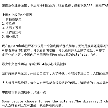
东南亚创业开面馆，单店月净利过百万，吃面免费，但要下载APP，靠推广A
上班如上坟的5个原因

1.价值感缺失

2.不胜任

3.人际关系差

4.工作超负荷

5.职业倦怠
现在的Pornhub已经不仅仅是一个福利网站那么简单，无论是娱乐还是学习
可以看蔡徐坤打篮球，可以看新闻联播，可以跟厨师长王刚学做饭，可以学一
多元化的内容，令国内用户亲切地将Pornhub称为PiliPili，P站。
最火中文色情网站 草X社区 4名核心成员被抓
治疗痔疮的马应龙，开始卖口红了，为了挣钱，不能只专注出口，入口的生
人人都是产品经理，每个人对产品都有很多绝妙的想法，该听谁的？与其提出
中国楼市和美国股市，只涨不跌
Some people choose to see the uglines,The disarray.I ch
有人选择看到丑恶和混乱，我选择看到美丽。