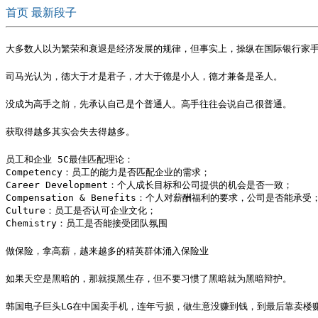
首页
最新段子
大多数人以为繁荣和衰退是经济发展的规律，但事实上，操纵在国际银行家手
司马光认为，德大于才是君子，才大于德是小人，德才兼备是圣人。
没成为高手之前，先承认自己是个普通人。高手往往会说自己很普通。 ​
获取得越多其实会失去得越多。
员工和企业 5C最佳匹配理论：

Competency：员工的能力是否匹配企业的需求；

Career Development：个人成长目标和公司提供的机会是否一致；

Compensation & Benefits：个人对薪酬福利的要求，公司是否能承受；
Culture：员工是否认可企业文化；

Chemistry：员工是否能接受团队氛围
做保险，拿高薪，越来越多的精英群体涌入保险业
如果天空是黑暗的，那就摸黑生存，但不要习惯了黑暗就为黑暗辩护。
韩国电子巨头LG在中国卖手机，连年亏损，做生意没赚到钱，到最后靠卖楼赚