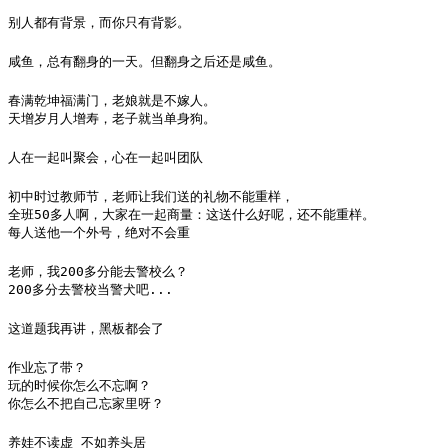
别人都有背景，而你只有背影。
咸鱼，总有翻身的一天。但翻身之后还是咸鱼。
春满乾坤福满门，老娘就是不嫁人。

天增岁月人增寿，老子就当单身狗。
人在一起叫聚会，心在一起叫团队
初中时过教师节，老师让我们送的礼物不能重样，

全班50多人啊，大家在一起商量：这送什么好呢，还不能重样。

每人送他一个外号，绝对不会重
老师，我200多分能去警校么？

200多分去警校当警犬吧...
这道题我再讲，黑板都会了
作业忘了带？

玩的时候你怎么不忘啊？

你怎么不把自己忘家里呀？
养娃不读虚 不如养头居