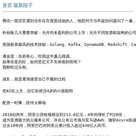
首页
最新段子
腾讯一面试官遇到当年在百度面试他的人，他把对方当年提的问题问了一遍
科创板几大重要突破：允许尚未盈利的公司上市；允许不同投票权架构的公司
美国薪资最高的技术技能：Golang、Kafka、DynamoDB、Redshift、Cassa
潘金莲：你若有心，吃我这半盏儿残酒。

如果你是武松，如何坚定又不失体面的拒绝？

我刚吃过头孢。
成长，就是逐渐接受自己平庸的过程 ​​​​
把AI吹上天，但它依然没4岁的小孩聪明
配资一时爽，跌停火葬场
2018自然年，阿里云营收规模达到213.6亿元，4年间增长了约20倍，

成为亚洲最大的云服务公司，并在公有云市场与亚马逊AWS、微软Azure组成“
过去10年间，阿里巴巴对阿里云累计投入超过430亿人民币。