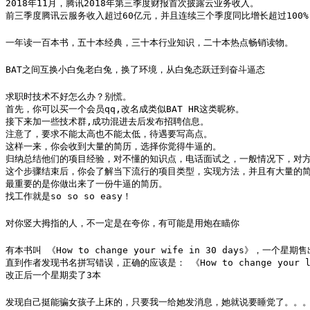
2018年11月，腾讯2018年第三季度财报首次披露云业务收入。

前三季度腾讯云服务收入超过60亿元，并且连续三个季度同比增长超过100%
一年读一百本书，五十本经典，三十本行业知识，二十本热点畅销读物。
BAT之间互换小白兔老白兔，换了环境，从白兔态跃迁到奋斗逼态
求职时技术不好怎么办？别慌。

首先，你可以买一个会员qq,改名成类似BAT HR这类昵称。

接下来加一些技术群,成功混进去后发布招聘信息。

注意了，要求不能太高也不能太低，待遇要写高点。

这样一来，你会收到大量的简历，选择你觉得牛逼的。

归纳总结他们的项目经验，对不懂的知识点，电话面试之，一般情况下，对方
这个步骤结束后，你会了解当下流行的项目类型，实现方法，并且有大量的简
最重要的是你做出来了一份牛逼的简历。

找工作就是so so so easy！
对你竖大拇指的人，不一定是在夸你，有可能是用炮在瞄你
有本书叫 《How to change your wife in 30 days》，一个星期售
直到作者发现书名拼写错误，正确的应该是： 《How to change your lif
改正后一个星期卖了3本
发现自己挺能骗女孩子上床的，只要我一给她发消息，她就说要睡觉了。。