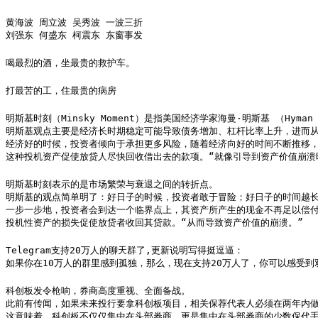
黄海波 周立波 吴秀波 一波三折

刘强东 何盛东 柯震东 东窗事发
喝最烈的酒，坐最贵的救护车。​​​​ ​​​
打最苦的工，住最贵的病房
明斯基时刻（Minsky Moment）是指美国经济学家海曼·明斯基 （Hyma
明斯基观点主要是经济长时期稳定可能导致债务增加、杠杆比率上升，进而从
经济好的时候，投资者倾向于承担更多风险，随着经济向好的时间不断推移，
这种投机资产促使放贷人尽快回收借出去的款项。“就像引导到资产价值崩溃
明斯基时刻表示的是市场繁荣与衰退之间的转折点。

明斯基的观点简单明了：好日子的时候，投资者敢于冒险；好日子的时间越长
一步一步地，投资者会到达一个临界点上，其资产所产生的现金不再足以偿付
投机性资产的损失促使放贷者收回其贷款。“从而导致资产价值的崩溃。”
Telegram支持20万人的聊天群了,更新说明写得挺逗逼：

如果你在10万人的群里感到孤独，那么，现在支持20万人了，你可以感受到
科创板发令枪响，券商高度重视、全面备战。

此前有传闻，如果未来投行要拿科创板项目，相关保荐代表人必须在两年内做过
这意味着，科创板不仅仅集中在头部券商，更是集中在头部券商的少数保代