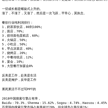
一切成长都是螺旋式上升的。

涨了，不涨了，又涨了，然后是一次飞跃，平常心，莫执念。​
餐饮行业纯利润排行：

1，奶茶茶饮店，80到100%;

2，面店，70%;

3，烘培面包蛋糕店，60%;

4，火锅店，50%;

5，小吃店，50%;

6，早点凉菜店，40%;

7，烧烤店，20%;

7，中餐传统店，12%;

8，宴会，10%;

9，大型餐厅加宴会8%
反美是工作，赴美是生活

反美是掩护，反华是工作
累死累活干不过写PPT的
2018中国搜索引擎占有率，

Baidu：70.3%，Shenma：15.62%，Sogou：4.74%，Haosou：4.45% 
百度国内搜索引擎市场占有率超过70%，但全球市占率仅有1%;
