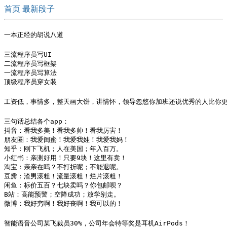
首页
最新段子
一本正经的胡说八道
三流程序员写UI

二流程序员写框架

一流程序员写算法

顶级程序员穿女装
工资低，事情多，整天画大饼，讲情怀，领导忽悠你加班还说优秀的人比你
三句话总结各个app：

抖音：看我多美！看我多帅！看我厉害！

朋友圈：我爱闺蜜！我爱我娃！我爱我妈！

知乎：刚下飞机；人在美国；年入百万。

小红书：亲测好用！只要9块！这里有卖！

淘宝：亲亲在吗？不打折呢；不能退呢。

豆瓣：渣男滚粗！流量滚粗！烂片滚粗！

闲鱼：标价五百？七块卖吗？你包邮呗？

B站：高能预警；空降成功；放学别走。

微博：我好穷啊！我好丧啊！我可以的！
智能语音公司某飞裁员30%，公司年会特等奖是耳机AirPods！