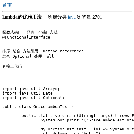
首页
lambda的优雅用法
所属分类
java
浏览量 2701
函数式接口  只有一个接口方法

@FunctionalInterface

排序 结合 方法引用  method references

结合 Optional 处理 null 

直接上代码

import java.util.Arrays;

import java.util.Date;

import java.util.Optional;

public class GraceLambdaTest {

	public static void main(String[] args) throws Exception {

		System.out.println("GraceLambdaTest start " + new Date());

		MyFunctionIntf intf = (s) -> System.out.println(s);

		intf.doSomething("hello");
