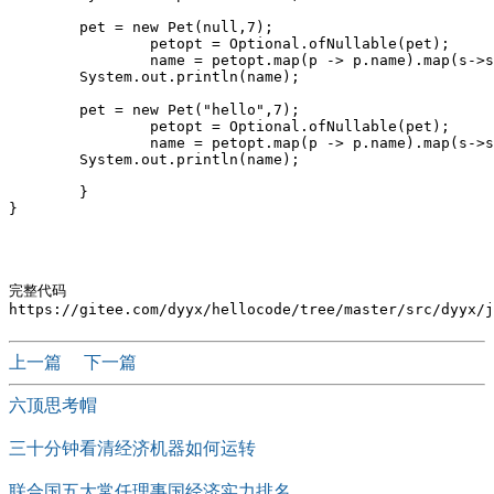
        pet = new Pet(null,7);

		petopt = Optional.ofNullable(pet);

		name = petopt.map(p -> p.name).map(s->s.toUpperCase()).orElse(null);

        System.out.println(name);

        pet = new Pet("hello",7);

		petopt = Optional.ofNullable(pet);

		name = petopt.map(p -> p.name).map(s->s.toUpperCase()).orElse(null);

        System.out.println(name);

	}

}

完整代码

上一篇
下一篇
六顶思考帽
三十分钟看清经济机器如何运转
联合国五大常任理事国经济实力排名