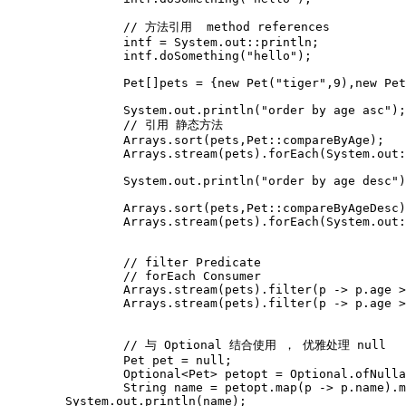
		// 方法引用  method references

		intf = System.out::println;

		intf.doSomething("hello");

		Pet[]pets = {new Pet("tiger",9),new Pet("cat",3),new Pet("dog",7)};	

		System.out.println("order by age asc");

		// 引用 静态方法 

		Arrays.sort(pets,Pet::compareByAge);

		Arrays.stream(pets).forEach(System.out::println);

		System.out.println("order by age desc");

		Arrays.sort(pets,Pet::compareByAgeDesc);

		Arrays.stream(pets).forEach(System.out::println);

		// filter Predicate

		// forEach Consumer

		Arrays.stream(pets).filter(p -> p.age > 5).forEach(System.out::println);

		Arrays.stream(pets).filter(p -> p.age > 5).map(p -> p.name).forEach(System.out::println);

		// 与 Optional 结合使用 ， 优雅处理 null 

		Pet pet = null;

		Optional<Pet> petopt = Optional.ofNullable(pet);

		String name = petopt.map(p -> p.name).map(s->s.toUpperCase()).orElse(null);

        System.out.println(name);
