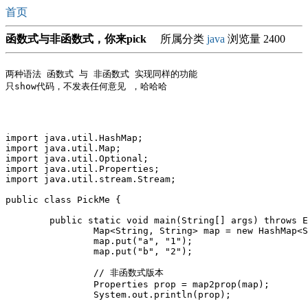
首页
函数式与非函数式，你来pick
所属分类
java
浏览量 2400
两种语法 函数式 与 非函数式 实现同样的功能 

只show代码，不发表任何意见 ，哈哈哈

import java.util.HashMap;

import java.util.Map;

import java.util.Optional;

import java.util.Properties;

import java.util.stream.Stream;

public class PickMe {

	public static void main(String[] args) throws Exception {

		Map<String, String> map = new HashMap<String, String>();

		map.put("a", "1");

		map.put("b", "2");

		// 非函数式版本

		Properties prop = map2prop(map);

		System.out.println(prop);
