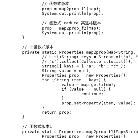
		// 函数式版本

		prop = map2prop_f1(map);

		System.out.println(prop);

		// 函数式 reduce 高逼格版本

		prop = map2prop_f2(map);

		System.out.println(prop);

	}

	// 非函数式版本

	private static Properties map2prop(Map<String, String> map) {

		// List<String> keys = Stream.of("a", "b",

		// "c").collect(Collectors.toList());

		String[] keys = { "a", "b", "c" };

		String value = null;

		Properties prop = new Properties();

		for (String item : keys) {

			value = map.get(item);

			if (value == null) {

				continue;

			}

			prop.setProperty(item, value);

		}

		return prop;

	}

	// 函数式版本1

	private static Properties map2prop_f1(Map<String, String> map) {

		Properties prop = new Properties();
