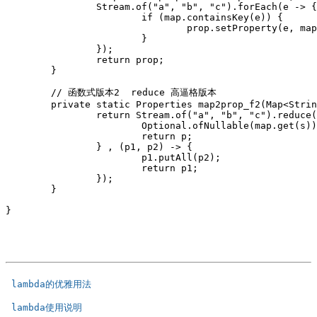
		Stream.of("a", "b", "c").forEach(e -> {

			if (map.containsKey(e)) {

				prop.setProperty(e, map.get(e));

			}

		});

		return prop;

	}

	// 函数式版本2  reduce 高逼格版本

	private static Properties map2prop_f2(Map<String, String> map) {

		return Stream.of("a", "b", "c").reduce(new Properties(), (p, s) -> {

			Optional.ofNullable(map.get(s)).ifPresent(v -> p.put(s, v));

			return p;

		} , (p1, p2) -> {

			p1.putAll(p2);

			return p1;

		});

	}

}

 lambda的优雅用法  
 lambda使用说明  