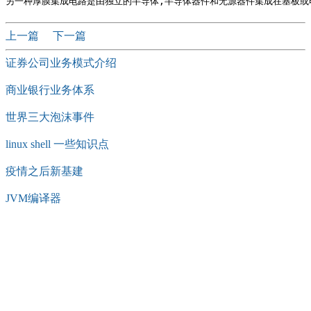
上一篇
下一篇
证券公司业务模式介绍
商业银行业务体系
世界三大泡沫事件
linux shell 一些知识点
疫情之后新基建
JVM编译器