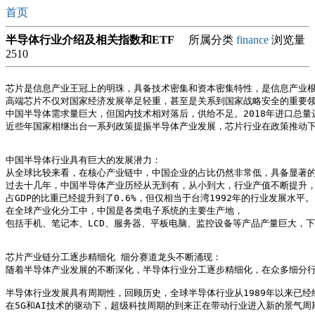
首页
半导体行业介绍及相关指数和ETF
所属分类
finance
浏览量
2510
芯片是信息产业王冠上的明珠，具备技术密集和资本密集特性，是信息产业根
高端芯片不仅对国家经济发展举足轻重，甚至是关系到国家战略安全的重要领
中国半导体需求量巨大，但国内技术相对落后，供给不足。2018年进口总量达到
近些年国家相继出台一系列政策提振半导体产业发展，芯片行业在政策推动下
中国半导体行业具有巨大的发展潜力：

从全球比较来看，在核心产业链中，中国企业的占比仍然非常低，具备显著的
过去十几年，中国半导体产业历经从无到有，从小到大，行业产值不断提升，
占GDP的比重已经提升到了0.6%，但仅相当于台湾1992年的行业发展水平。

在全球产业化分工中，中国是各类电子系统的主要生产地，

包括手机、笔记本、LCD、服务器、平板电脑、监控设备等产品产量巨大，下
芯片产业链分工逐步精细化 细分赛道龙头不断涌现：

随着半导体产业发展的不断深化，半导体行业分工逐步精细化，在众多细分行
半导体行业发展具有周期性，回顾历史，全球半导体行业从1989年以来已经
在5G和AI技术的驱动下，超级科技周期的到来正在带动行业进入新的景气周期