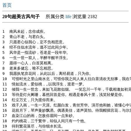
首页
20句超美古风句子
所属分类
life
浏览量 2182
1  南风未起，念你成疾。

2  青山不老，与君白头。

3  只愿君心似我心，定不负相思意。

4  经不住似水流年，逃不过此间少年。

5  风华是一指流砂，苍老是一段年华。

6  一生一世一双人，半醉半醒半浮生。

7  愿得一心人，白首莫相离。

8  老来多健忘，唯不忘相思。

9  我愿执笔弃花间，从此以后，离经易道，只为你。

10  可惜时光之里山南水北，可惜你我之间人来人往白茶清欢无别事，我在
11  情如流水，爱似桃，,以我浮生，渡君一梦。

12  倾我一生一世念，来如飞花散似烟。 一笑忘川一千年，千载相逢如初见
13  等待是灯火阑珊，暮然回首是你。相遇是春风十里，浅笑轻颦是你。

14  红尘万丈，只为渡你而来。

15  戏子入画，一生一天涯。红颜白发，青丝芳华。演尽他和她，谁懂心中话
16  花前月下，琴声曼妙飘洒。偶遇美佳，道声莫怕。待我帽插宫花，与尔共
17  血染江山的画，怎敌你眉间一点朱砂。

18  灼灼桃花，三千繁华，却似人间只有一个他。

19  待到繁花落尽，与你细水长流。
