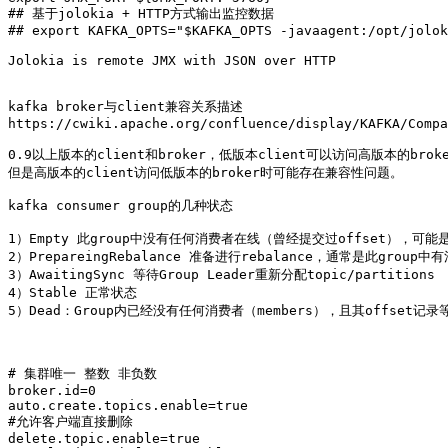
## 基于jolokia + HTTP方式输出监控数据 

## export KAFKA_OPTS="$KAFKA_OPTS -javaagent:/opt/jolok
Jolokia is remote JMX with JSON over HTTP

kafka broker与client兼容关系描述

https://cwiki.apache.org/confluence/display/KAFKA/Compa
0.9以上版本的client和broker，低版本client可以访问高版本的broke
但是高版本的client访问低版本的broker时可能存在兼容性问题。

kafka consumer group的几种状态

1）Empty 此group中没有任何消费者在线（曾经提交过offset），可能是
2）PrepareingRebalance 准备进行rebalance，通常是此gr
3）AwaitingSync 等待Group Leader重新分配topic/partitions

4）Stable 正常状态

5）Dead：Group内已经没有任何消费者（members），且其offset记录
# 集群唯一 整数 非负数 

broker.id=0  

auto.create.topics.enable=true  

#允许客户端直接删除 

delete.topic.enable=true  
