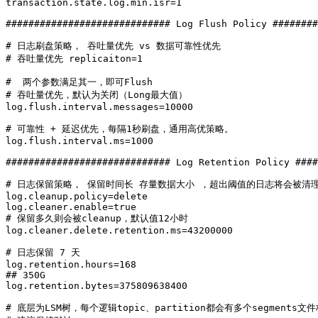
transaction.state.log.min.isr=1  

############################# Log Flush Policy ########
# 日志刷盘策略， 吞吐量优先 vs 数据可靠性优先  

# 吞吐量优先 replicaiton=1  

#  两个参数满足其一，即可Flush  

# 吞吐量优先，默认为关闭（Long最大值）  

log.flush.interval.messages=10000  

# 可靠性 + 延迟优先，每隔1秒刷盘，通用高优策略。  

log.flush.interval.ms=1000  

############################# Log Retention Policy ####
# 日志保留策略， 保留时间长 存量数据大小 ，超出阈值的日志将会被清理 
log.cleanup.policy=delete  

log.cleaner.enable=true  

# 保留多久则会被cleanup，默认值12小时 

log.cleaner.delete.retention.ms=43200000  

# 日志保留 7 天  

log.retention.hours=168  

## 350G  

log.retention.bytes=375809638400  

# 底层为LSM树，每个逻辑topic、partition都会有多个segments文件