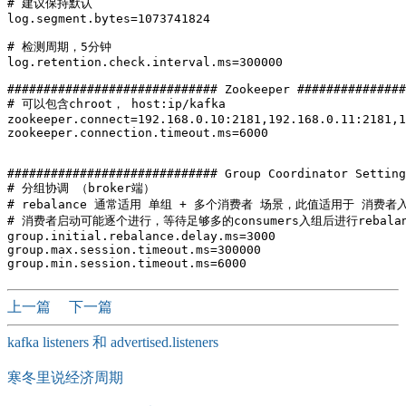
# 建议保持默认  

log.segment.bytes=1073741824  

# 检测周期，5分钟  

log.retention.check.interval.ms=300000  

############################# Zookeeper ###############
# 可以包含chroot， host:ip/kafka  

zookeeper.connect=192.168.0.10:2181,192.168.0.11:2181,1
zookeeper.connection.timeout.ms=6000  

############################# Group Coordinator Setting
# 分组协调 （broker端）  

# rebalance 通常适用 单组 + 多个消费者 场景，此值适用于 消费者入
# 消费者启动可能逐个进行，等待足够多的consumers入组后进行rebalanc
group.initial.rebalance.delay.ms=3000  

group.max.session.timeout.ms=300000  

上一篇
下一篇
kafka listeners 和 advertised.listeners
寒冬里说经济周期