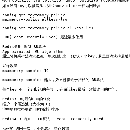
使用 volatile-lru volatile-random volatile-ttl这三种策略时
如果没有key可以被淘汰，则和noeviction一样返回错误

config get maxmemory-policy

maxmemory-policy allkeys-lru

config set maxmemory-policy allkeys-lru

LRU(Least Recently Used) 最近最少使用

Redis使用 近似LRU算法

Approximated LRU algorithm

通过随机采样法淘汰数据，每次随机出5（默认）个key，从里面淘汰掉最近最
采样数量 

maxmemory-samples 10

maxmenory-samples 越大，效果越接近于严格的LRU算法

每个key 有一个24bit的字段 ，存储该key最后一次被访问的时间。

Redis3.0对近似LRU的优化

维护一个候选池（大小为16）

池中的数据根据访问时间进行排序

Redis4.0 增加  LFU算法  Least Frequently Used

key被 访问一次 ，不会成为 热点数据
