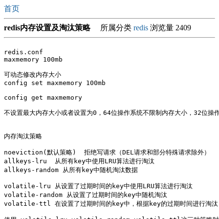
首页
redis内存设置及淘汰策略
所属分类
redis
浏览量 2409
redis.conf

maxmemory 100mb

可动态修改内存大小

config set maxmemory 100mb

config get maxmemory

不设置最大内存大小或者设置为0，64位操作系统不限制内存大小，32位操作
内存淘汰策略

noeviction(默认策略)  拒绝写请求（DEL请求和部分特殊请求除外）

allkeys-lru  从所有key中使用LRU算法进行淘汰

allkeys-random 从所有key中随机淘汰数据

volatile-lru 从设置了过期时间的key中使用LRU算法进行淘汰

volatile-random 从设置了过期时间的key中随机淘汰

volatile-ttl 在设置了过期时间的key中，根据key的过期时间进行淘