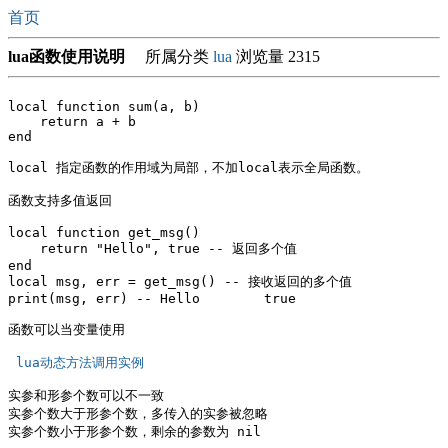
首页
lua函数使用说明
所属分类
lua
浏览量 2315
local function sum(a, b)

    return a + b

end

local 指定函数的作用域为局部，不加local表示全局函数。

函数支持多值返回

local function get_msg() 

    return "Hello", true -- 返回多个值

end

local msg, err = get_msg() -- 接收返回的多个值

print(msg, err) -- Hello	true

函数可以当变量使用

 lua动态方法调用实例 
实参和形参个数可以不一致

实参个数大于形参个数，多传入的实参被忽略

实参个数小于形参个数，剩余的参数为 nil 
