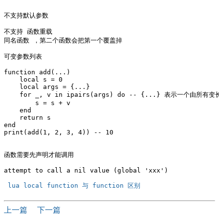
不支持默认参数

不支持 函数重载  

同名函数 ，第二个函数会把第一个覆盖掉

可变参数列表

function add(...)

    local s = 0

    local args = {...}

    for _, v in ipairs(args) do -- {...} 表示一个由所
        s = s + v

    end

    return s

end

print(add(1, 2, 3, 4)) -- 10

函数需要先声明才能调用

attempt to call a nil value (global 'xxx')

 lua local function 与 function 区别 
上一篇
下一篇