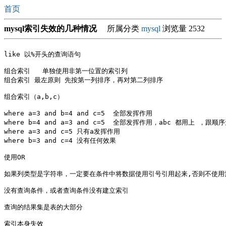
首页
mysql索引失效的几种情况
所属分类
mysql
浏览量 2532
like 以%开头的查询语句

组合索引   单独使用非第一位置的索引列

组合索引 最左原则 先按第一列排序，再对第二列排序

组合索引（a,b,c）

where a=3 and b=4 and c=5  全部发挥作用

where b=4 and a=3 and c=5  全部发挥作用，abc 都用上 ，跟顺序
where a=3 and c=5 只有a发挥作用 

where b=3 and c=4 没有任何效果

使用OR

如果列类型是字符串，一定要在条件中将数据使用引号引用起来,否则不使用索
没有查询条件，或者查询条件没有建立索引

查询的结果集是表的大部分 

索引本身失效
