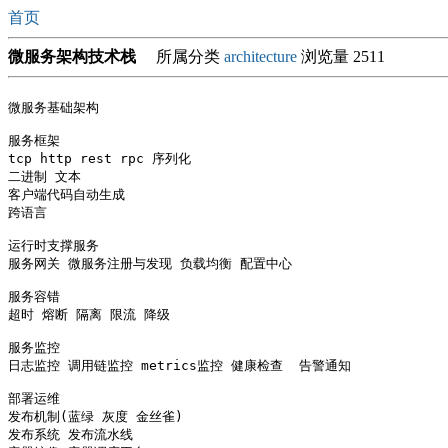
首页
微服务架构技术栈
所属分类
architecture
浏览量 2511
微服务基础架构

服务框架 

tcp http rest rpc 序列化  

二进制 文本 

客户端代码自动生成

跨语言

运行时支撑服务

服务网关 微服务注册与发现 负载均衡 配置中心

服务容错

超时 熔断 隔离 限流 降级

服务监控

日志监控 调用链监控 metrics监控 健康检查  告警通知

部署运维

发布机制(蓝绿 灰度 金丝雀)

发布系统 发布流水线 
