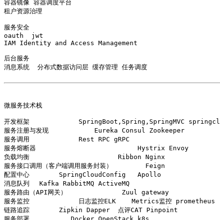
容器镜像 容器调度平台

租户资源治理

服务安全

oauth  jwt 

IAM Identity and Access Management 

后台服务

消息系统  分布式数据访问层 缓存管理 任务调度 

微服务技术栈

开发框架	           SpringBoot,Spring,SpringMVC springcloud 

服务注册与发现	       Eureka Consul Zookeeper 

服务调用	           Rest RPC gRPC   

服务熔断器	                  Hystrix Envoy 

负载均衡	                     Ribbon Nginx  

服务接口调用（客户端调用服务封装）	    Feign

配置中心	      SpringCloudConfig   Apollo

消息队列	 Kafka RabbitMQ ActiveMQ

服务路由（API网关）	      Zuul gateway     

服务监控  	   日志监控ELK    Metrics监控 prometheus 

链路追踪	      Zipkin Dapper  点评CAT Pinpoint

服务部署  	 Docker OpenStack k8s
