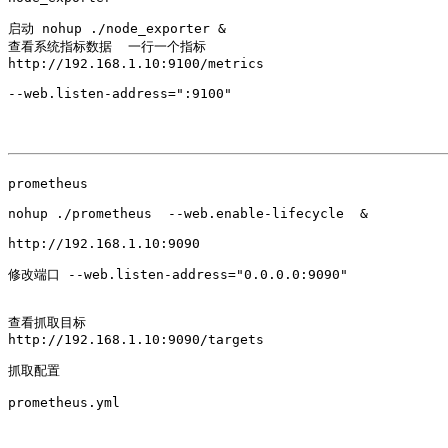
启动 nohup ./node_exporter &

查看系统指标数据  一行一个指标

http://192.168.1.10:9100/metrics  

--web.listen-address=":9100"

prometheus

nohup ./prometheus  --web.enable-lifecycle  &

http://192.168.1.10:9090

修改端口 --web.listen-address="0.0.0.0:9090" 

查看抓取目标

http://192.168.1.10:9090/targets

抓取配置

prometheus.yml
