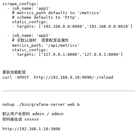
scrape_configs:

  - job_name: 'app1'

    # metrics_path defaults to '/metrics'

    # scheme defaults to 'http'.

    static_configs:

    - targets: ['192.168.0.8:8000','192.168.0.8:8010']

  - job_name: 'app2'

    # 非默认值时  需要配置该属性

    metrics_path: '/api/metrics'

    static_configs:

重新加载配置

curl -XPOST  http://192.168.0.10:9090/-/reload

nohup ./bin/grafana-server web &

默认用户名密码 admin / admin

密码修改成 xxxxxx

http://192.168.1.10:3000  
