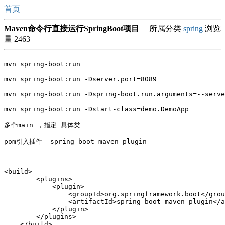
首页
Maven命令行直接运行SpringBoot项目
所属分类
spring
浏览
量 2463
mvn spring-boot:run

mvn spring-boot:run -Dserver.port=8089

mvn spring-boot:run -Dspring-boot.run.arguments=--serve
mvn spring-boot:run -Dstart-class=demo.DemoApp

多个main ，指定 具体类 

pom引入插件  spring-boot-maven-plugin

<build>

        <plugins>

            <plugin>

                <groupId>org.springframework.boot</grou
                <artifactId>spring-boot-maven-plugin</a
            </plugin>

        </plugins>
