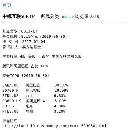
首页
中概互联50ETF
所属分类
finance
浏览量 2219
基金类型：QDII-ETF

基金规模：8.15亿元（2019-06-30）

成 立 日：2017-01-04	

管 理 人：易方达基金

主要投资 H股 美股 上市的 中国互联网概念股

腾讯和阿里巴巴 占比 60%

持仓TOP6 (2019-06-30)

BABA.US	  阿里巴巴      30.37%

00700.H   腾讯控股      29.99%

BIDU.US	  百度         6.83%

03690.HK  美团点评-W    5.09%

JD.US	  京东         4.38%

NTES.US	  网易         3.29%

持仓明细

http://fundf10.eastmoney.com/ccmx_513050.html
