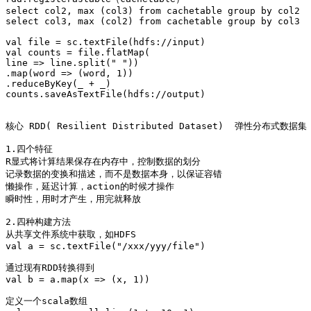
select col2, max (col3) from cachetable group by col2

select col3, max (col2) from cachetable group by col3

val file = sc.textFile(hdfs://input)

val counts = file.flatMap(

line => line.split(" "))

.map(word => (word, 1))

.reduceByKey(_ + _)

counts.saveAsTextFile(hdfs://output)

核心 RDD( Resilient Distributed Dataset)  弹性分布式数据集

1.四个特征

R显式将计算结果保存在内存中，控制数据的划分

记录数据的变换和描述，而不是数据本身，以保证容错

懒操作，延迟计算，action的时候才操作

瞬时性，用时才产生，用完就释放

2.四种构建方法

从共享文件系统中获取，如HDFS 

val a = sc.textFile("/xxx/yyy/file")

通过现有RDD转换得到

val b = a.map(x => (x, 1))

定义一个scala数组
