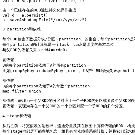
val c = sc.parallelize(1 to 10, 1)

由一个已经存在的RDD通过持久化操作生成

val d = a.persist()

a. saveAsHadoopFile("/xxx/yyy/zzz")

3.partition和依赖

每个RDD包含了数据分块/分区（partition）的集合，每个partition是
每个partition的计算就是一个task，task是调度的基本单位

与父RDD的依赖关系（rddA=>rddB）

宽依赖

B的每个partition依赖于A的所有partition

比如groupByKey reduceByKey join ，由A产生B时会先对A做shuffle
窄依赖 

B的每个partition依赖于A的常数个partition

map filter union 

窄依赖：表现为一个父RDD的分区对应于一个子RDD的分区或者多个父RDD的
宽依赖：表现为存在一个父RDD的一个分区对应一个子RDD的多个分区。 

4.stage和依赖

从后往前，将宽依赖的边删掉，连通分量及其在原图中所有依赖的RDD，构成一个
每个stage内部尽可能多地包含一组具有窄依赖关系的转换，并将它们流水线