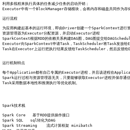
利用多线程来执行具体的任务减少任务的启动开销；

Executor中有一个BlockManager存储模块，会将内存和磁盘共同作为
运行流程

为应用构建起基本的运行环境，即由Driver创建一个SparkContext进
资源管理器为Executor分配资源，并启动Executor进程

SparkContext根据RDD的依赖关系构建DAG图，DAG图提交给DAGSched
Executor向SparkContext申请Task，TaskScheduler将Task发
Task在Executor上运行把执行结果反馈给TaskScheduler，然后反馈
运行机制特点

每个Application都有自己专属的Executor进程，并且该进程在Appli
Spark运行过程与资源管理器无关，只要能够获取Executor进程并保存通信
Task采用数据本地性和推测执行等优化机制。

Spark技术栈 

Spark Core   基于RDD提供操作接口 

Spark SQL   sql转化为DAG 

Spark Streaming    流式计算框架 minibatch 
