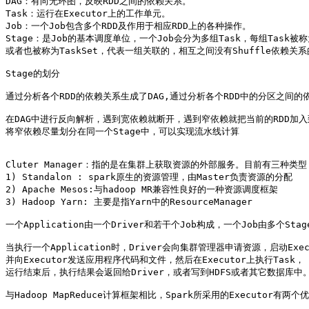
DAG：有向无环图，反映RDD之间的依赖关系。

Task：运行在Executor上的工作单元。

Job：一个Job包含多个RDD及作用于相应RDD上的各种操作。

Stage：是Job的基本调度单位，一个Job会分为多组Task，每组Task被称为
或者也被称为TaskSet，代表一组关联的，相互之间没有Shuffle依赖关
Stage的划分

通过分析各个RDD的依赖关系生成了DAG,通过分析各个RDD中的分区之间的依
在DAG中进行反向解析，遇到宽依赖就断开，遇到窄依赖就把当前的RDD加入到S
将窄依赖尽量划分在同一个Stage中，可以实现流水线计算 

Cluter Manager：指的是在集群上获取资源的外部服务。目前有三种类型 
1) Standalon : spark原生的资源管理，由Master负责资源的分配 

2) Apache Mesos:与hadoop MR兼容性良好的一种资源调度框架 

3) Hadoop Yarn: 主要是指Yarn中的ResourceManager

一个Application由一个Driver和若干个Job构成，一个Job由多个Sta
当执行一个Application时，Driver会向集群管理器申请资源，启动Execu
并向Executor发送应用程序代码和文件，然后在Executor上执行Task，

运行结束后，执行结果会返回给Driver，或者写到HDFS或者其它数据库中。
与Hadoop MapReduce计算框架相比，Spark所采用的Executor有两个优