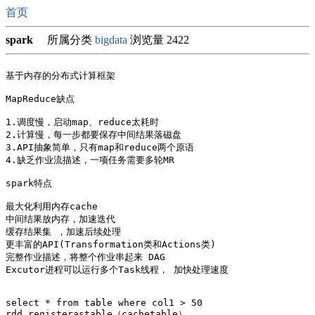
首页
spark
所属分类
bigdata
浏览量 2422
基于内存的分布式计算框架

MapReduce缺点

1.调度慢，启动map、reduce太耗时

2.计算慢，每一步都要保存中间结果落磁盘

3.API抽象简单，只有map和reduce两个原语

4.缺乏作业流描述，一项任务需要多轮MR

spark特点

最大化利用内存cache

中间结果放内存，加速迭代

缓存结果集 ，加速后续处理 

更丰富的API(Transformation类和Actions类)

完整作业描述，将整个作业串起来 DAG

Excutor进程可以运行多个Task线程， 加快处理速度

select * from table where col1 > 50

rdd.registerastable（cachetable）
