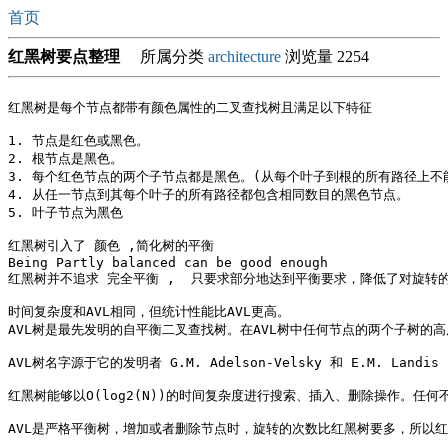
首页
红黑树要点整理
所属分类
architecture
浏览量 2254
红黑树是每个节点都带有颜色属性的二叉查找树且满足以下特征

1. 节点是红色或黑色。

2. 根节点是黑色。

3. 每个红色节点的两个子节点都是黑色。(从每个叶子到根的所有路径上不能
4. 从任一节点到其每个叶子的所有路径都包含相同数目的黑色节点。

5. 叶子节点为黑色

红黑树引入了 颜色 ,简化树的平衡 

Being Partly balanced can be good enough

红黑树并不追求 完全平衡 ,  只要求部分地达到平衡要求，降低了对旋转的
时间复杂度和AVL相同，但统计性能比AVL更高。

AVL树是最先发明的自平衡二叉查找树。在AVL树中任何节点的两个子树的高
AVL树名字源于它的发明者 G.M. Adelson-Velsky 和 E.M. Landis

红黑树能够以O(log2(N))的时间复杂度进行搜索、插入、删除操作。任何
AVL是严格平衡树，增加或者删除节点时，旋转的次数比红黑树要多，所以红