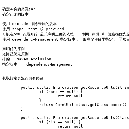
确定冲突的类及jar 

确定正确的版本

使用 exclude 排除错误的版本

使用 scope  test 或 provided

可以在pom 的最开始 显式声明正确的依赖  （利用 声明 和 短路径优先原
使用 dependencyManagement 指定版本，一般在父项目里指定， 子
声明优先原则

短路径优先原则

排除   maven exclusion

指定版本    dependencyManagement

获取指定资源的所有路径

	public static Enumeration
 getResourceUrls(Strin
		if (name == null) {

			return null;

		}

		return CommUtil.class.getClassLoader().getResources(name);

	}

	public static Enumeration
 getResourceUrls(Class
		if (cls == null) {

			return null;
