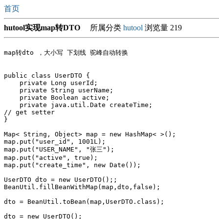
首页
hutool实现map转DTO
所属分类
hutool
浏览量 219
map转dto ，大小写 下划线 驼峰自动转换 

public class UserDTO {

    private Long userId;

    private String userName;

    private Boolean active;

    private java.util.Date createTime;

// get setter 

}

Map< String, Object> map = new HashMap< >();

map.put("user_id", 1001L);

map.put("USER_NAME", "张三");

map.put("active", true);

map.put("create_time", new Date());

UserDTO dto = new UserDTO();;

BeanUtil.fillBeanWithMap(map,dto,false);

dto = BeanUtil.toBean(map,UserDTO.class);

dto = new UserDTO();
