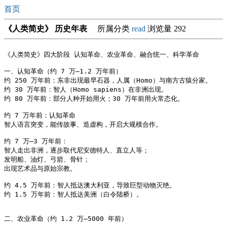
首页
《人类简史》 历史年表
所属分类
read
浏览量 292
《人类简史》四大阶段 认知革命、农业革命、融合统一、科学革命

一、认知革命（约 7 万–1.2 万年前）

约 250 万年前：东非出现最早石器，人属（Homo）与南方古猿分家。

约 30 万年前：智人（Homo sapiens）在非洲出现。

约 80 万年前：部分人种开始用火；30 万年前用火常态化。

约 7 万年前：认知革命

智人语言突变，能传故事、造虚构，开启大规模合作。

约 7 万–3 万年前：

智人走出非洲，逐步取代尼安德特人、直立人等；

发明船、油灯、弓箭、骨针；

出现艺术品与原始宗教。

约 4.5 万年前：智人抵达澳大利亚，导致巨型动物灭绝。

约 1.5 万年前：智人抵达美洲（白令陆桥）。

二、农业革命（约 1.2 万–5000 年前）
