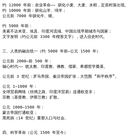
约 12000 年前：农业革命—— 驯化小麦、大麦、水稻，定居村落出现。

约 10000 年前：驯化山羊、绵羊；

公元前 7000 年驯化牛、猪。

约 5000 年前：

美索不达米亚、埃及、印度河流域、中国出现早期城市与国家；

文字发明（约公元前 3300 年楔形文字），进入信史时代。

三、人类的融合统一（约 5000 年前–公元 1500 年）

公元前 2000–前 500 年：

轴心时代—— 犹太教、印度教、佛教、儒家、希腊哲学奠基。

公元前 3 世纪：罗马帝国、秦汉帝国扩张，大范围 “和平秩序”。

公元 1–1000 年：

全球贸易网络（丝绸之路、印度洋贸易）连通欧亚非；

宗教（基督教、伊斯兰教）扩散。

公元 1000–1500 年：

蒙古帝国打通欧亚；

黑死病（14 世纪）重塑人口与社会。

四、科学革命（公元 1500 年至今）
