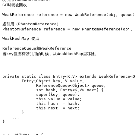
GC时就被回收

WeakReference reference = new WeakReference(obj, queue)
虚引用（PhantomReference）

PhantomReference reference = new PhantomReference(obj, 
WeakHashMap 要点

ReferenceQueue和WeakReference

当key值没有强引用的时候，从WeakHashMap里移除。

private static class Entry<K,V> extends WeakReference<O
        Entry(Object key, V value,

              ReferenceQueue<Object> queue,

              int hash, Entry<K,V> next) {

              super(key, queue);

              this.value = value;

              this.hash  = hash;

              this.next  = next;

        }

    ...

}
