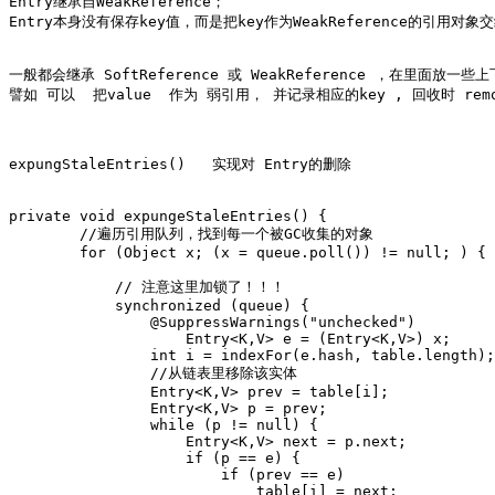
Entry继承自WeakReference；

Entry本身没有保存key值，而是把key作为WeakReference的引用对象
一般都会继承 SoftReference 或 WeakReference ，在里面放一些
譬如 可以  把value  作为 弱引用， 并记录相应的key , 回收时 remov
expungStaleEntries()   实现对 Entry的删除

private void expungeStaleEntries() {

        //遍历引用队列，找到每一个被GC收集的对象

        for (Object x; (x = queue.poll()) != null; ) {

            // 注意这里加锁了！！！

            synchronized (queue) {

                @SuppressWarnings("unchecked")

                    Entry<K,V> e = (Entry<K,V>) x;

                int i = indexFor(e.hash, table.length);

                //从链表里移除该实体

                Entry<K,V> prev = table[i];

                Entry<K,V> p = prev;

                while (p != null) {

                    Entry<K,V> next = p.next;

                    if (p == e) {

                        if (prev == e)

                            table[i] = next;
