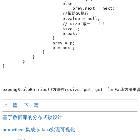
                        else

                            prev.next = next;

                        //帮助GC执行

                        e.value = null;

                        // size 减一 ！！！

                        size--;

                        break;

                    }

                    prev = p;

                    p = next;

                }

            }

        }

}

上一篇
下一篇
基于数据库的分布式锁设计
prometheus集成grafana实现可视化