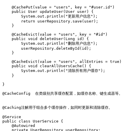
    @CachePut(value = "users", key = "#user.id")

    public User updateUser(User user) {

        System.out.println("更新用户信息");

        return userRepository.save(user);

    }

    @CacheEvict(value = "users", key = "#id")

    public void deleteUser(Long id) {

        System.out.println("删除用户信息");

        userRepository.deleteById(id);

    }

    @CacheEvict(value = "users", allEntries = true)

    public void clearAllUsersCache() {

        System.out.println("清除所有用户缓存");

    }

}

@CacheConfig  在类级别共享缓存配置，如缓存名称、键生成器等。

@Caching注解用于组合多个缓存操作，如同时更新和清除缓存。

@Service

public class UserService {

    @Autowired

    private UserRepository userRepository;
