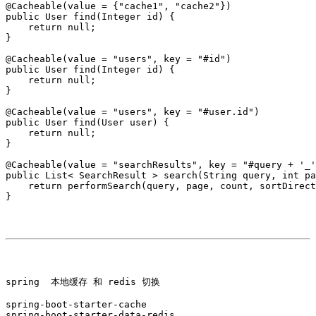
@Cacheable(value = {"cache1", "cache2"})

public User find(Integer id) {

    return null;

}

@Cacheable(value = "users", key = "#id")

public User find(Integer id) {

    return null;

}

@Cacheable(value = "users", key = "#user.id")

public User find(User user) {

    return null;

}

@Cacheable(value = "searchResults", key = "#query + '_'
public List< SearchResult > search(String query, int pa
    return performSearch(query, page, count, sortDirect
}

spring  本地缓存 和 redis 切换  

spring-boot-starter-cache 

spring-boot-starter-data-redis
