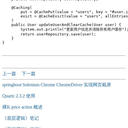
    @Caching(

        put = @CachePut(value = "users", key = "#user.i
        evict = @CacheEvict(value = "users", allEntries
    )

    public User updateUserAndClearCache(User user) {

        System.out.println("更新用户信息并清除所有用户缓存");
        return userRepository.save(user);

    }

}

上一篇
下一篇
springboot Selenium Chrome ChromeDriver 实现网页截屏
Quartz 2.3.2 使用
裸K price action 概述
《底层逻辑》笔记