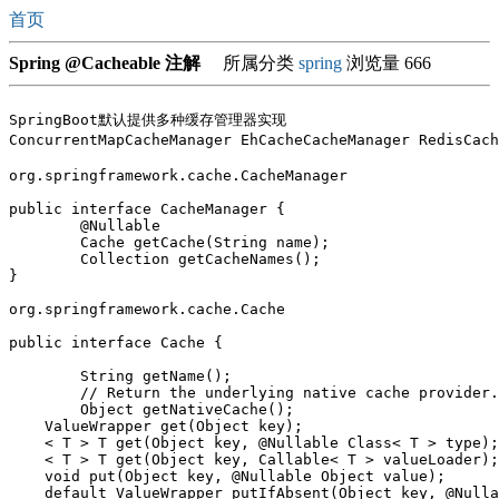
首页
Spring @Cacheable 注解
所属分类
spring
浏览量 666
SpringBoot默认提供多种缓存管理器实现

ConcurrentMapCacheManager EhCacheCacheManager RedisCach
org.springframework.cache.CacheManager

public interface CacheManager {

	@Nullable

	Cache getCache(String name);

	Collection
 getCacheNames();

}

org.springframework.cache.Cache

public interface Cache {

	String getName();

	// Return the underlying native cache provider.

	Object getNativeCache();

    ValueWrapper get(Object key);

    < T > T get(Object key, @Nullable Class< T > type);

    < T > T get(Object key, Callable< T > valueLoader);

    void put(Object key, @Nullable Object value);

    default ValueWrapper putIfAbsent(Object key, @Nulla