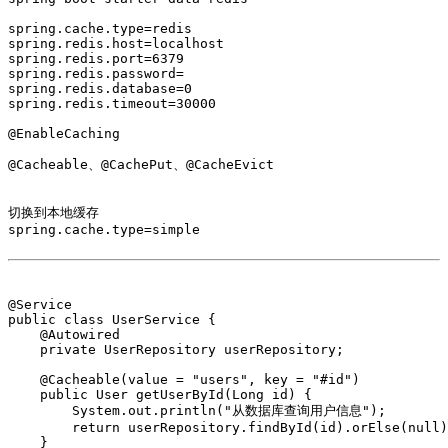
spring.cache.type=redis

spring.redis.host=localhost

spring.redis.port=6379

spring.redis.password=

spring.redis.database=0

spring.redis.timeout=30000

@EnableCaching

@Cacheable、@CachePut、@CacheEvict

切换到本地缓存

spring.cache.type=simple

@Service

public class UserService {

    @Autowired

    private UserRepository userRepository;

    @Cacheable(value = "users", key = "#id")

    public User getUserById(Long id) {

        System.out.println("从数据库查询用户信息");

        return userRepository.findById(id).orElse(null)
    }
