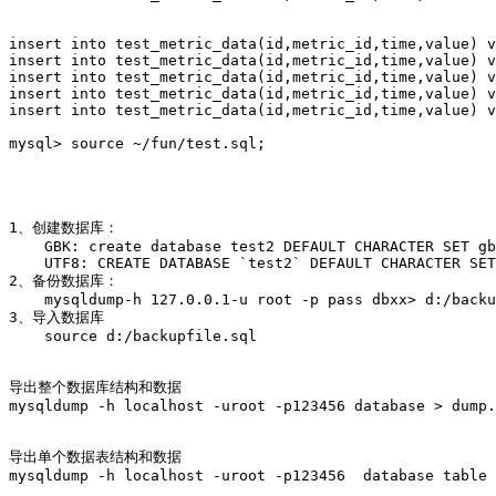
insert into test_metric_data(id,metric_id,time,value) v
insert into test_metric_data(id,metric_id,time,value) v
insert into test_metric_data(id,metric_id,time,value) v
insert into test_metric_data(id,metric_id,time,value) v
insert into test_metric_data(id,metric_id,time,value) v
mysql> source ~/fun/test.sql;

1、创建数据库：

    GBK: create database test2 DEFAULT CHARACTER SET gb
    UTF8: CREATE DATABASE `test2` DEFAULT CHARACTER SET
2、备份数据库：

    mysqldump-h 127.0.0.1-u root -p pass dbxx> d:/backu
3、导入数据库

    source d:/backupfile.sql

导出整个数据库结构和数据

mysqldump -h localhost -uroot -p123456 database > dump.
导出单个数据表结构和数据

mysqldump -h localhost -uroot -p123456  database table 