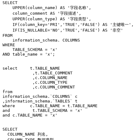
SELECT

    UPPER(column_name) AS '字段名称',

    column_comment AS '字段描述',

    UPPER(column_type) AS '字段类型',

    IF(column_key='PRI','TRUE','FALSE') AS '主键唯一',

    IF(IS_NULLABLE='NO','TRUE','FALSE') AS '非空'

FROM

    information_schema. COLUMNS

WHERE

    TABLE_SCHEMA = 'x'

AND table_name = 'x';

select     t.TABLE_NAME

            ,t.TABLE_COMMENT

            ,c.COLUMN_NAME

            ,c.COLUMN_TYPE

            ,c.COLUMN_COMMENT

from

information_schema.`COLUMNS` c

,information_schema.`TABLES` t

where      c.TABLE_NAME = t.TABLE_NAME

and         t.TABLE_SCHEMA = 'x' 

and c.TABLE_NAME = 'x'

SELECT

  COLUMN_NAME 列名,

  COLUMN_TYPE 数据类型,
