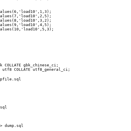
alues(6,'load10',1,3);

alues(7,'load10',2,5);

alues(8,'load10',3,2);

alues(9,'load10',4,5);

alues(10,'load10',5,3);

k COLLATE gbk_chinese_ci;  

 utf8 COLLATE utf8_general_ci;

pfile.sql

sql

> dump.sql
