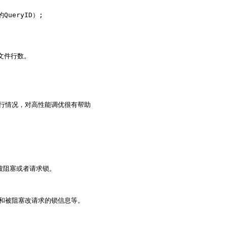
QueryID）;

件行数。

行情况，对高性能调优很有帮助

被阻塞或者请求锁。

和被阻塞改请求的锁信息等。
