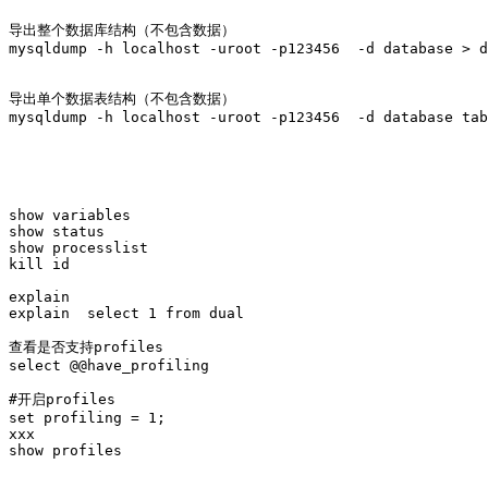
导出整个数据库结构（不包含数据）

mysqldump -h localhost -uroot -p123456  -d database > d
导出单个数据表结构（不包含数据）

mysqldump -h localhost -uroot -p123456  -d database tab
show variables

show status

show processlist

kill id

explain

explain  select 1 from dual

查看是否支持profiles

select @@have_profiling

#开启profiles

set profiling = 1;

xxx

show profiles
