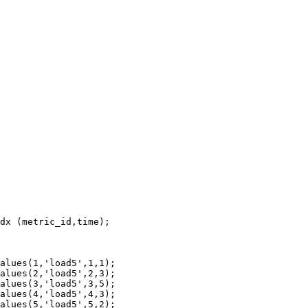
dx (metric_id,time);

alues(1,'load5',1,1);

alues(2,'load5',2,3);

alues(3,'load5',3,5);

alues(4,'load5',4,3);

alues(5,'load5',5,2);
