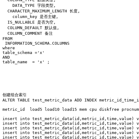
    DATA_TYPE 字段类型,

  CHARACTER_MAXIMUM_LENGTH 长度,

    column_key 是否主键,

  IS_NULLABLE 是否为空,

  COLUMN_DEFAULT 默认值,

  COLUMN_COMMENT 备注 

FROM

 INFORMATION_SCHEMA.COLUMNS

where

table_schema ='x'

AND

table_name  = 'x' ;

创建组合索引

ALTER TABLE test_metric_data ADD INDEX metric_id_time_i
metric_id  load5 load10 load15 mem cpu diskfree procnum

insert into test_metric_data(id,metric_id,time,value) v
insert into test_metric_data(id,metric_id,time,value) v
insert into test_metric_data(id,metric_id,time,value) v
insert into test_metric_data(id,metric_id,time,value) v
insert into test_metric_data(id,metric_id,time,value) v