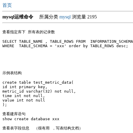
首页
mysql运维命令
所属分类
mysql
浏览量 2195
查看指定库下 所有表的记录数 

SELECT TABLE_NAME , TABLE_ROWS FROM  INFORMATION_SCHEMA
WHERE  TABLE_SCHEMA = 'xxx' order by TABLE_ROWS desc;

示例表结构

create table test_metric_data(

id int primary key,

metric_id varchar(32) not null,

time int not null,

value int not null

);

查看建库语句

show create database xxx

查看表字段信息  （很有用 ，写表结构文档）
