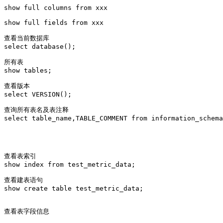
show full columns from xxx

show full fields from xxx

查看当前数据库

select database();

所有表

show tables;

查看版本

select VERSION();

查询所有表名及表注释

select table_name,TABLE_COMMENT from information_schema
查看表索引 

show index from test_metric_data;

查看建表语句

show create table test_metric_data;

查看表字段信息
