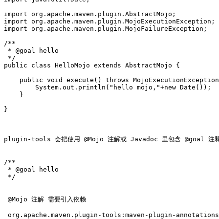
import org.apache.maven.plugin.AbstractMojo;

import org.apache.maven.plugin.MojoExecutionException;

import org.apache.maven.plugin.MojoFailureException;

/**

 * @goal hello

 */

public class HelloMojo extends AbstractMojo {

    public void execute() throws MojoExecutionException
        System.out.println("hello mojo,"+new Date());

    }

}

plugin-tools 会把使用 @Mojo 注解或 Javadoc 里包含 @goal 
/**

 * @goal hello

 */

 @Mojo 注解 需要引入依赖

 org.apache.maven.plugin-tools:maven-plugin-annotations