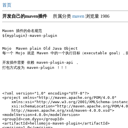
首页
开发自己的maven插件
所属分类
maven
浏览量 1986
Maven 插件的命名规范

${myplugin}-maven-plugin

Mojo  Maven plain Old Java Object

每一个 Mojo 就是 Maven 中的一个执行目标（executable goal
开发插件需要 依赖 maven-plugin-api ，

打包方式改为 maven-plugin ！！！

<?xml version="1.0" encoding="UTF-8"?>

<project xmlns="http://maven.apache.org/POM/4.0.0"

    xmlns:xsi="http://www.w3.org/2001/XMLSchema-instanc
    xsi:schemaLocation="http://maven.apache.org/POM/4.0
    http://maven.apache.org/xsd/maven-4.0.0.xsd">

<modelVersion>4.0.0</modelVersion>

<groupId>com.dyyx</groupId>

<artifactId>hellomojo-maven-plugin</artifactId>

<version>1.0</version>
