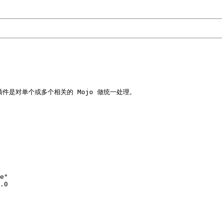
），插件是对单个或多个相关的 Mojo 做统一处理。

e"

.0
