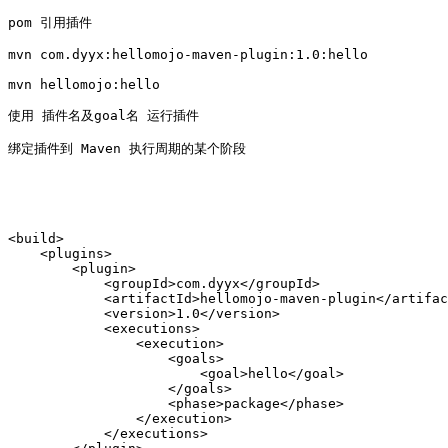
pom 引用插件

mvn com.dyyx:hellomojo-maven-plugin:1.0:hello

mvn hellomojo:hello

使用 插件名及goal名 运行插件

绑定插件到 Maven 执行周期的某个阶段

<build>

    <plugins>

        <plugin>

            <groupId>com.dyyx</groupId>

            <artifactId>hellomojo-maven-plugin</artifac
            <version>1.0</version>

            <executions>

                <execution>

                    <goals>

                        <goal>hello</goal>

                    </goals>

                    <phase>package</phase>

                </execution>

            </executions>
