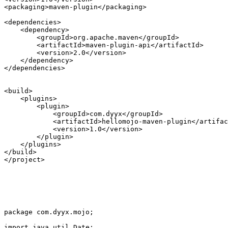
<packaging>maven-plugin</packaging>

<dependencies>  

    <dependency>

        <groupId>org.apache.maven</groupId>

        <artifactId>maven-plugin-api</artifactId>

        <version>2.0</version>

    </dependency>  

</dependencies>

<build>

    <plugins>

        <plugin>

            <groupId>com.dyyx</groupId>

            <artifactId>hellomojo-maven-plugin</artifac
            <version>1.0</version>

        </plugin>

    </plugins>

</build>

</project>

package com.dyyx.mojo;

import java.util.Date;
