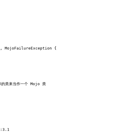
, MojoFailureException {

注释的类来当作一个 Mojo 类

:3.1
