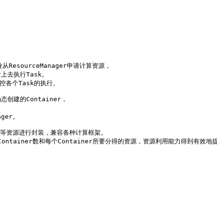
从ResourceManager申请计算资源，

上去执行Task。

各个Task的执行。 

态创建的Container，

er。 

PU等资源进行封装，兼容各种计算框架。

Container数和每个Container所要分得的资源，资源利用能力得到有效地提