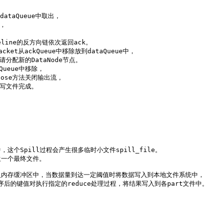
ataQueue中取出，

，

eline的反方向链依次返回ack。

ket从ackQueue中移除放到dataQueue中，

请分配新的DataNode节点。

Queue中移除，

close方法关闭输出流，

节点写文件完成。

Spill过程会产生很多临时小文件spill_file。

生一个最终文件。

先写入内存缓冲区中，当数据量到达一定阈值时将数据写入到本地文件系统中，

段对排序后的键值对执行指定的reduce处理过程，将结果写入到各part文件中。
