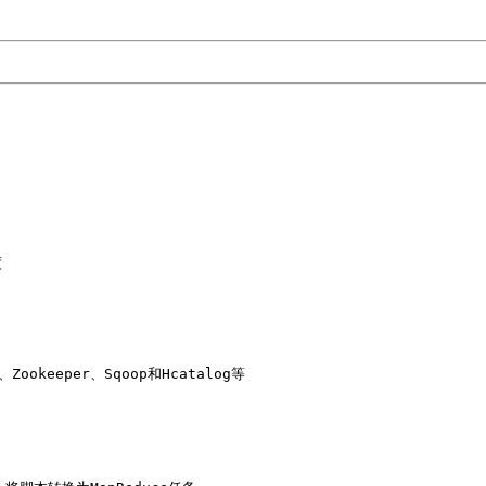
 

ookeeper、Sqoop和Hcatalog等
