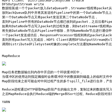
HDFS Client  DistributedFileSystem create

DFSOutputStream write

数据组装成一个个packet放入dataQueue中，Streamer线程将packet从d
放到ackQueue队列中并将其发送给Pipeline中的第一个DataNode节点上
第一个DataNode节点又将packet发送至第二个DataNode节点，

直到Pipeline中所有的DataNode节点都已收到此packet，之后沿着Pip
如果向DataNode节点写入packet的过程失败，则DataStreamer线程将pac
将失效DataNode节点从Pipeline中移除，并与NameNode节点进行通信申
一个packet发送成功后，ResponseProcessor线程则将此packet从ack
直到所有packet写入完成后，HDFS Client调用DFSOutputStream的
调用DistributedFileSystem对象的complete方法通知NameNode
MapReduce

Map任务把数据输出到内存中开启的一个环状缓冲区中，

当缓冲区的使用达到指定阈值时会将缓冲区中的数据刷到磁盘上的临时文件中，这个
Map阶段结束之前可能会对中间过程产生的多个spill_file进行合并，产
Reduce进程通过HTTP获取Map阶段产生的输出文件，复制过来的数据
之后MapReduce会执行Reduce端的Merge和Sort过程。Reduce阶
YARN 
