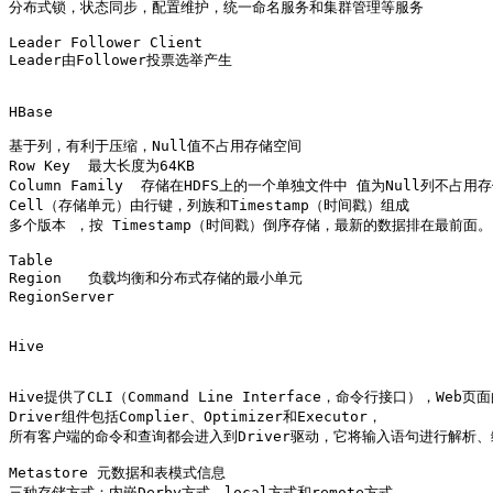
分布式锁，状态同步，配置维护，统一命名服务和集群管理等服务

Leader Follower Client

Leader由Follower投票选举产生

HBase

基于列，有利于压缩，Null值不占用存储空间

Row Key  最大长度为64KB

Column Family  存储在HDFS上的一个单独文件中 值为Null列不占用存
Cell（存储单元）由行键，列族和Timestamp（时间戳）组成   

多个版本 ，按 Timestamp（时间戳）倒序存储，最新的数据排在最前面。 
Table 

Region   负载均衡和分布式存储的最小单元

RegionServer

Hive

Hive提供了CLI（Command Line Interface，命令行接口），We
Driver组件包括Complier、Optimizer和Executor，

所有客户端的命令和查询都会进入到Driver驱动，它将输入语句进行解析、编
Metastore 元数据和表模式信息

三种存储方式：内嵌Derby方式，local方式和remote方式。
