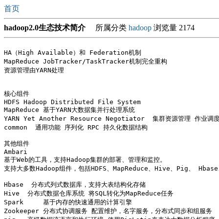
首页
hadoop2.0生态技术简介
所属分类
hadoop
浏览量 2174
HA（High Available）和 Federation机制

MapReduce JobTracker/TaskTracker机制完全重构

资源管理由YARN处理

核心组件

HDFS Hadoop Distributed File System

MapReduce 基于YARN大数据集并行处理系统

YARN Yet Another Resource Negotiator  集群资源管理 作业调度
common  通用功能 序列化 RPC 持久化数据结构

其他组件

Ambari  

基于Web的工具，支持Hadoop集群的部署、管理和监控。

支持大多数Hadoop组件，包括HDFS、MapReduce、Hive、Pig、 Hbase、Z
Hbase  分布式列式数据库，支持大表结构化存储

Hive  分布式数据仓库系统 将SQL转化为MapReduce任务

Spark     基于内存的快速通用的计算引擎

Zookeeper 分布式协调服务 配置维护，名字服务，分布式同步和组服务
