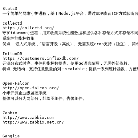
StatsD

一个简单的网络守护进程，基于Node.js平台，通过UDP或者TCP方式侦听
collectd

https://collectd.org/

守护(daemon)进程，用来收集系统性能数据和提供各种存储方式来存储不同
系统性能指标收集 

优点  嵌入式系统，C语言开发（高效）、无需系统cron支持（独立）、简单
InfluxDB

https://customers.influxdb.com/

开源分布式时序、事件和指标数据库。使用Go语言编写，无需外部依赖。

特点 无结构，支持任意数量的列；scalable；提供一系列统计函数，方便统
Open-Falcon

http://open-falcon.org/

小米开源企业级监控系统

整体可以分为两部分，即绘图组件、告警组件。

Zabbix

http://www.zabbix.com

http://www.zabbix.net.cn/

Ganglia
