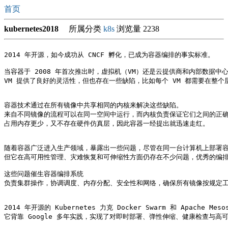
首页
kubernetes2018
所属分类
k8s
浏览量 2238
2014 年开源，如今成功从 CNCF 孵化，已成为容器编排的事实标准。

当容器于 2008 年首次推出时，虚拟机（VM）还是云提供商和内部数据中
VM 提供了良好的灵活性，但也存在一些缺陷，比如每个 VM 都需要在整个
容器技术通过在所有镜像中共享相同的内核来解决这些缺陷。

来自不同镜像的流程可以在同一空间中运行，而内核负责保证它们之间的正确
占用内存更少，又不存在硬件仿真层，因此容器一经提出就迅速走红。

随着容器广泛进入生产领域，暴露出一些问题，尽管在同一台计算机上部署容
但它在高可用性管理、灾难恢复和可伸缩性方面仍存在不少问题，优秀的编排
这些问题催生容器编排系统

负责集群操作，协调调度、内存分配、安全性和网络，确保所有镜像按规定工
2014 年开源的 Kubernetes 力克 Docker Swarm 和 Apache
它背靠 Google 多年实践，实现了对即时部署、弹性伸缩、健康检查与高