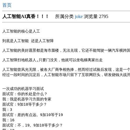
首页
人工智能AI真香！！！
所属分类
joke
浏览量 2795
人工智能的核心是人工 

到底是人工智能 还是人工智障 

人工智能的美好愿景都是海市蜃楼，无法兑现，它还不能驾驶一辆汽车横跨国土
人工智障扫地机器人,只要门没关，他就可以坐电梯离家出走 

人工智能曾风光无限，被各大厂商争相热捧，然而经过试验后发现，这是一个
经过一段时间的沉淀后，人工智能市场只留下了互联网巨头，研发烧钱大战开
一次成功的机器学习面试 

面试官：你的长处是什么？

我：我是机器学习方面的专家

面试官：9加10等于多少？

我：3

面试官：差的有点远。9加10等于19

我：16

面试官：不，19。9加10等于多少？
