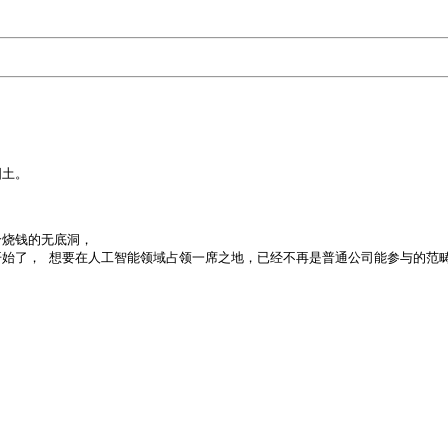
。 

烧钱的无底洞， 

始了， 想要在人工智能领域占领一席之地，已经不再是普通公司能参与的范畴。