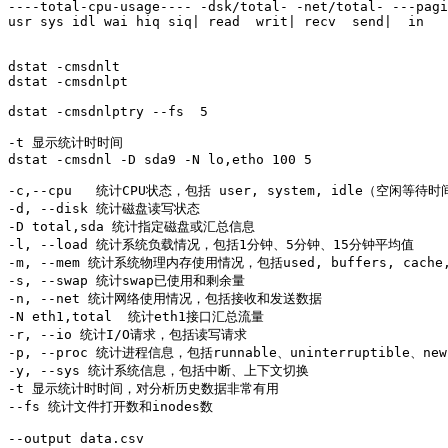
----total-cpu-usage---- -dsk/total- -net/total- ---pagi
usr sys idl wai hiq siq| read  writ| recv  send|  in   
dstat -cmsdnlt

dstat -cmsdnlpt

dstat -cmsdnlptry --fs  5

-t 显示统计时时间

dstat -cmsdnl -D sda9 -N lo,etho 100 5

-c,--cpu   统计CPU状态，包括 user, system, idle（空闲等待时
-d, --disk 统计磁盘读写状态

-D total,sda 统计指定磁盘或汇总信息

-l, --load 统计系统负载情况，包括1分钟、5分钟、15分钟平均值

-m, --mem 统计系统物理内存使用情况，包括used, buffers, cache, 
-s, --swap 统计swap已使用和剩余量

-n, --net 统计网络使用情况，包括接收和发送数据

-N eth1,total  统计eth1接口汇总流量

-r, --io 统计I/O请求，包括读写请求

-p, --proc 统计进程信息，包括runnable、uninterruptible、new

-y, --sys 统计系统信息，包括中断、上下文切换

-t 显示统计时时间，对分析历史数据非常有用

--fs 统计文件打开数和inodes数

--output data.csv 
