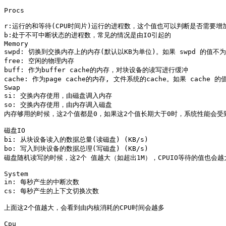
Procs

r:运行的和等待(CPU时间片)运行的进程数，这个值也可以判断是否需要增加C
b:处于不可中断状态的进程数，常见的情况是由IO引起的

Memory

swpd: 切换到交换内存上的内存(默认以KB为单位)。如果 swpd 的值不
free: 空闲的物理内存

buff: 作为buffer cache的内存，对块设备的读写进行缓冲

cache: 作为page cache的内存, 文件系统的cache。如果 cac
Swap

si: 交换内存使用，由磁盘调入内存

so: 交换内存使用，由内存调入磁盘

内存够用的时候，这2个值都是0，如果这2个值长期大于0时，系统性能会受到
磁盘IO

bi: 从块设备读入的数据总量(读磁盘) (KB/s)

bo: 写入到块设备的数据总理(写磁盘) (KB/s)

磁盘随机读写的时候，这2个 值越大（如超出1M），CPUIO等待的值也会越大
System

in: 每秒产生的中断次数

cs: 每秒产生的上下文切换次数

上面这2个值越大，会看到由内核消耗的CPU时间会越多

Cpu
