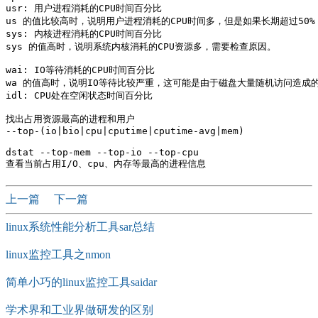
usr: 用户进程消耗的CPU时间百分比

us 的值比较高时，说明用户进程消耗的CPU时间多，但是如果长期超过50%
sys: 内核进程消耗的CPU时间百分比 

sys 的值高时，说明系统内核消耗的CPU资源多，需要检查原因。

wai: IO等待消耗的CPU时间百分比

wa 的值高时，说明IO等待比较严重，这可能是由于磁盘大量随机访问造成的
idl: CPU处在空闲状态时间百分比

找出占用资源最高的进程和用户

--top-(io|bio|cpu|cputime|cputime-avg|mem) 

dstat --top-mem --top-io --top-cpu

上一篇
下一篇
linux系统性能分析工具sar总结
linux监控工具之nmon
简单小巧的linux监控工具saidar
学术界和工业界做研发的区别