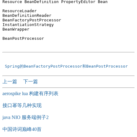
Resource BeanDefinition PropertyEditor Bean

ResourceLoader  

BeanDefinitionReader 

BeanFactoryPostProcessor 

InstantiationStrategy 

BeanWrapper

BeanPostProcessor

 Spring的BeanFactoryPostProcessor和BeanPostProcessor  
上一篇
下一篇
aerospike lua 构建有序列表
接口幂等几种实现
java NIO 服务端例子2
中国诗词巅峰40首