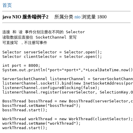
首页
java NIO 服务端例子2
所属分类
nio
浏览量 1800
连接 和 读 事件分别注册在不同的 Selector

读取数据后直接往 SocketChannel 里写

可直接写 ，不注册写事件

Selector serverSelector = Selector.open();

Selector clientSelector = Selector.open();

int port = 8000;

System.out.println("port="+port+","+LocalDateTime.now()
ServerSocketChannel listenerChannel = ServerSocketChann
listenerChannel.socket().bind(new InetSocketAddress(por
listenerChannel.configureBlocking(false);

listenerChannel.register(serverSelector, SelectionKey.O
BossThread bossThread = new BossThread(serverSelector,c
bossThread.setName("bossThread");

bossThread.start();

WorkThread workThread = new WorkThread(clientSelector);

workThread.setName("workThread");

workThread.start();
