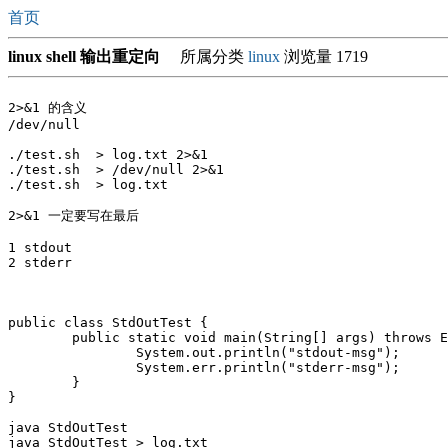
首页
linux shell 输出重定向
所属分类
linux
浏览量 1719
2>&1 的含义

/dev/null

./test.sh  > log.txt 2>&1

./test.sh  > /dev/null 2>&1

./test.sh  > log.txt  

2>&1 一定要写在最后

1 stdout

2 stderr

public class StdOutTest {	

	public static void main(String[] args) throws Exception {

		System.out.println("stdout-msg");

		System.err.println("stderr-msg");	

	}		

}

java StdOutTest

java StdOutTest > log.txt
