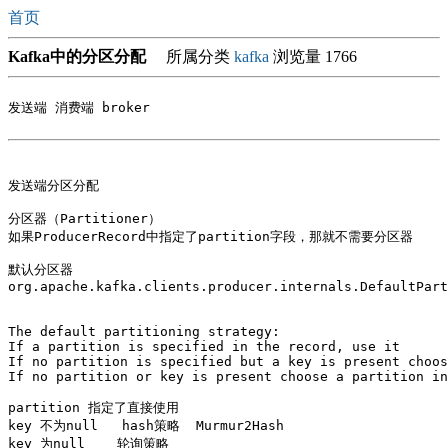
首页
Kafka中的分区分配
所属分类
kafka
浏览量 1766
发送端 消费端 broker 

发送端分区分配

分区器（Partitioner）

如果ProducerRecord中指定了partition字段，那就不需要分区器

默认分区器 

org.apache.kafka.clients.producer.internals.DefaultPart
The default partitioning strategy:

If a partition is specified in the record, use it

If no partition is specified but a key is present choos
If no partition or key is present choose a partition in
partition 指定了直接使用

key 不为null   hash策略  Murmur2Hash

key 为null    轮询策略
