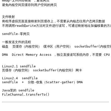
mmap-文件内存映射 ，避免拷贝  

避免内核空间页缓存到用户空间的拷贝

文件映射

将程序虚拟页面直接映射到页缓存上，不需要从内核态往用户态拷贝数据

不用调用read或write方法对文件进行读写，可通过映射地址加偏移量的方
sendfile-零拷贝

一般发送文件的流程

磁盘  页缓存（内核空间） 缓冲区（用户空间） socketbuffer(内核空间
DMA  Direct Memory Access ，独立直接读写系统内存，不需要 C
Linux2.1 sendfile

页缓存（内核空间） socketbuffer(内核空间) 网卡

Linux2.4  sendfile 

sendfile  +  分散-收集（Scatter-gather）DMA

Java里的 sendfile 

FileChannal.transferTo()  
