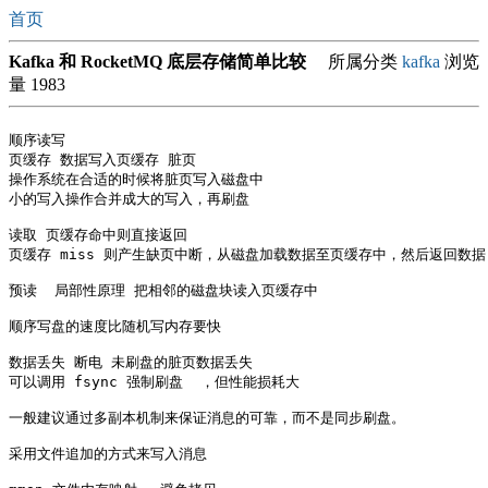
首页
Kafka 和 RocketMQ 底层存储简单比较
所属分类
kafka
浏览
量 1983
顺序读写 

页缓存 数据写入页缓存 脏页 

操作系统在合适的时候将脏页写入磁盘中 

小的写入操作合并成大的写入，再刷盘

读取 页缓存命中则直接返回 

页缓存 miss 则产生缺页中断，从磁盘加载数据至页缓存中，然后返回数据

预读  局部性原理 把相邻的磁盘块读入页缓存中

顺序写盘的速度比随机写内存要快

数据丢失 断电 未刷盘的脏页数据丢失

可以调用 fsync 强制刷盘  ，但性能损耗大

一般建议通过多副本机制来保证消息的可靠，而不是同步刷盘。

采用文件追加的方式来写入消息
