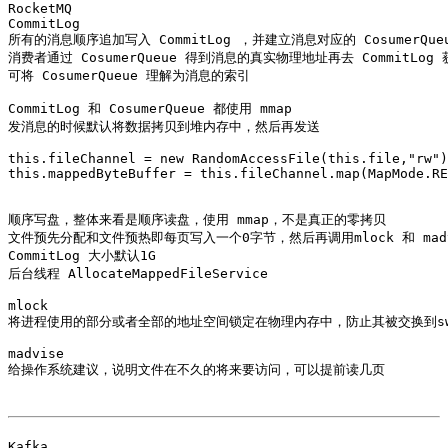
RocketMQ

CommitLog

所有的消息顺序追加写入 CommitLog ，并建立消息对应的 CosumerQueu
消费者通过 CosumerQueue 得到消息的真实物理地址再去 CommitLog 
可将 CosumerQueue 理解为消息的索引

CommitLog 和 CosumerQueue 都使用 mmap

发消息的时候默认将数据拷贝到堆内存中，然后再发送

this.fileChannel = new RandomAccessFile(this.file,"rw")
this.mappedByteBuffer = this.fileChannel.map(MapMode.RE
顺序写盘，整体来看是顺序读盘，使用 mmap，不是真正的零拷贝

文件预先分配和文件预热即每页写入一个0字节，然后再调用mlock 和 madvise(
CommitLog 大小默认1G

后台线程 AllocateMappedFileService

mlock  

将进程使用的部分或者全部的地址空间锁定在物理内存中，防止其被交换到swa
madvise 

给操作系统建议，说明文件在不久的将来要访问，可以提前读几页 

Kafka
