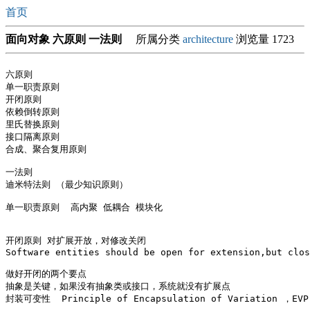
首页
面向对象 六原则 一法则
所属分类
architecture
浏览量 1723
六原则

单一职责原则 

开闭原则

依赖倒转原则

里氏替换原则

接口隔离原则

合成、聚合复用原则

一法则

迪米特法则 （最少知识原则）

单一职责原则  高内聚 低耦合 模块化

开闭原则 对扩展开放，对修改关闭

Software entities should be open for extension,but clos
做好开闭的两个要点

抽象是关键，如果没有抽象类或接口，系统就没有扩展点

封装可变性  Principle of Encapsulation of Variation ，EVP
