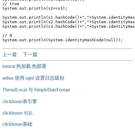
// true

System.out.println(s2==s3);

System.out.println(s1.hashCode()+","+System.identityHas
System.out.println(s2.hashCode()+","+System.identityHas
System.out.println(s3.hashCode()+","+System.identityHas
// 0

上一篇
下一篇
tomcat 热加载 热部署
arthas 使用 ognl 设置日志级别
ThreadLocal 与 SimpleDateFormat
clickhouse表引擎
clickhouse SQL
clickhouse基础