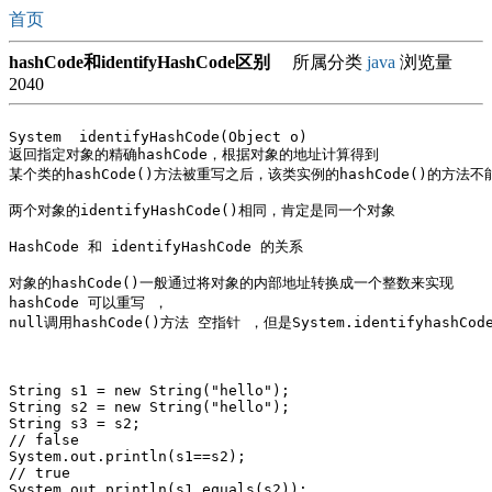
首页
hashCode和identifyHashCode区别
所属分类
java
浏览量
2040
System  identifyHashCode(Object o)

返回指定对象的精确hashCode，根据对象的地址计算得到

某个类的hashCode()方法被重写之后，该类实例的hashCode()的方法
两个对象的identifyHashCode()相同，肯定是同一个对象

HashCode 和 identifyHashCode 的关系

对象的hashCode()一般通过将对象的内部地址转换成一个整数来实现

hashCode 可以重写 ，

null调用hashCode()方法 空指针 ，但是System.identifyhashCode
String s1 = new String("hello");

String s2 = new String("hello");		

String s3 = s2;

// false

System.out.println(s1==s2);

// true

System.out.println(s1.equals(s2));
