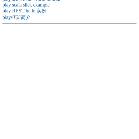
play scala slick example
play REST hello 实例
play框架简介