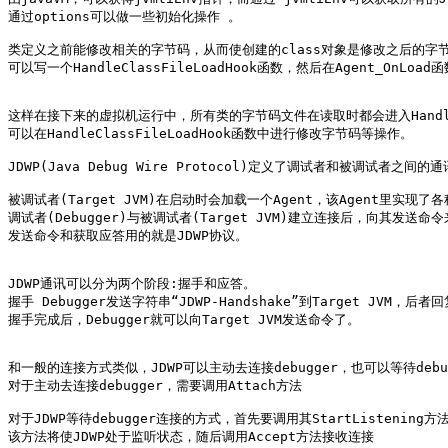
通过options可以做一些初始化操作 。

类定义之前能修改相关的字节码，从而使创建的class对象是修改之后的字节
可以写一个HandleClassFileLoadHook函数，然后在Agent_OnLoad
这样在接下来的虚拟机运行中，所有类的字节码文件在读取时都会进入HandleCla
可以在HandleClassFileLoadHook函数中进行修改字节码等操作。

JDWP(Java Debug Wire Protocol)定义了调试者和被调试者之间的通
被调试者(Target JVM)在启动时会加载一个Agent，该Agent里实现
调试者(Debugger)与被调试者(Target JVM)建立连接后，向其发送
发送命令和获取应答用的就是JDWP协议。

JDWP通讯可以分为两个阶段:握手和应答。

握手 Debugger发送字符串“JDWP-Handshake”到Target JVM，后者
握手完成后，Debugger就可以向Target JVM发送命令了。

和一般的连接方式类似，JDWP可以主动去连接debugger，也可以等待debug
对于主动去连接debugger，需要调用Attach方法

对于JDWP等待debugger连接的方式，首先要调用其StartListening方法
该方法将使JDWP处于监听状态，随后调用Accept方法接收连接
