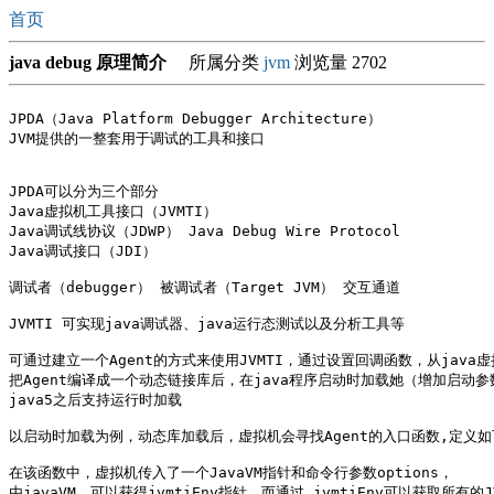
首页
java debug 原理简介
所属分类
jvm
浏览量 2702
JPDA（Java Platform Debugger Architecture）

JVM提供的一整套用于调试的工具和接口

JPDA可以分为三个部分 

Java虚拟机工具接口（JVMTI）

Java调试线协议（JDWP） Java Debug Wire Protocol

Java调试接口（JDI）

调试者（debugger） 被调试者（Target JVM） 交互通道

JVMTI 可实现java调试器、java运行态测试以及分析工具等

可通过建立一个Agent的方式来使用JVMTI，通过设置回调函数，从jav
把Agent编译成一个动态链接库后，在java程序启动时加载她（增加启动参数agen
java5之后支持运行时加载

以启动时加载为例，动态库加载后，虚拟机会寻找Agent的入口函数,定义如
在该函数中，虚拟机传入了一个JavaVM指针和命令行参数options，

由javaVM，可以获得jvmtiEnv指针，而通过 jvmtiEnv可以获取所有的JV