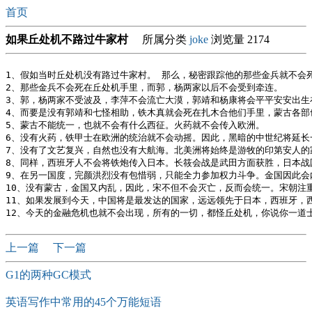
首页
如果丘处机不路过牛家村
所属分类
joke
浏览量 2174
1、假如当时丘处机没有路过牛家村。 那么，秘密跟踪他的那些金兵就不会
2、那些金兵不会死在丘处机手里，而郭，杨两家以后不会受到牵连。 

3、郭，杨两家不受波及，李萍不会流亡大漠，郭靖和杨康将会平平安安出生
4、而要是没有郭靖和七怪相助，铁木真就会死在扎木合他们手里，蒙古各部也
5、蒙古不能统一，也就不会有什么西征。火药就不会传入欧洲。 

6、没有火药，铁甲士在欧洲的统治就不会动摇。因此，黑暗的中世纪将延长一
7、没有了文艺复兴，自然也没有大航海。北美洲将始终是游牧的印第安人的家
8、同样，西班牙人不会将铁炮传入日本。长筱会战是武田方面获胜，日本战国
9、在另一国度，完颜洪烈没有包惜弱，只能全力参加权力斗争。金国因此会内
10、没有蒙古，金国又内乱，因此，宋不但不会灭亡，反而会统一。宋朝注重
11、如果发展到今天，中国将是最发达的国家，远远领先于日本，西班牙，西
上一篇
下一篇
G1的两种GC模式
英语写作中常用的45个万能短语