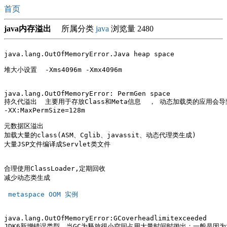
首页
java内存溢出
所属分类
java
浏览量 2480
java.lang.OutOfMemoryError.Java heap space

堆大小设置  -Xms4096m -Xmx4096m

java.lang.OutOfMemoryError: PermGen space

持久代溢出  主要用于存放Class和Meta信息  ， 动态加载类的应用会导
-XX:MaxPermSize=128m

元数据区溢出

加载大量的class(ASM、Cglib、javassit、动态代理类生成)

大量JSP文件编译成Servlet类文件  

合理使用ClassLoader,定期回收 

减少动态类生成 

 metaspace OOM 实例 
java.lang.OutOfMemoryError:GCoverheadlimitexceeded

JDK6新增错误类型，当GC为释放很小空间占用大量时间时抛出；一般是因为