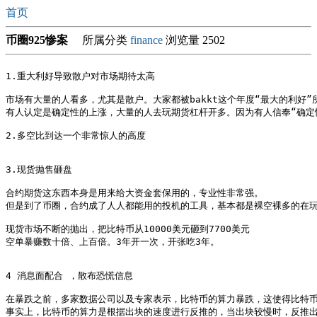
首页
币圈925惨案
所属分类
finance
浏览量 2502
1.重大利好导致散户对市场期待太高

市场有大量的人看多，尤其是散户。大家都被bakkt这个年度“最大的利好”
有人认定是确定性的上涨，大量的人去玩期货杠杆开多。因为有人信奉“确定性
2.多空比到达一个非常惊人的高度

3.现货抛售砸盘

合约期货这东西本身是用来给大资金套保用的，专业性非常强。

但是到了币圈，合约成了人人都能用的投机的工具，基本都是裸空裸多的在玩
现货市场不断的抛出，把比特币从10000美元砸到7700美元

空单暴赚数十倍、上百倍。3年开一次，开张吃3年。

4 消息面配合 ，散布恐慌信息

在暴跌之前，多家数据公司以及专家表示，比特币的算力暴跌，这使得比特币