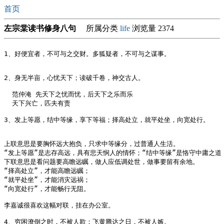
首页
左宗棠读书修身八句
所属分类
life
浏览量 2374
1、好便宜者，不可与之交财。多狐疑者，不可与之谋事。

2、身无半亩，心忧天下；读破千卷，神交古人。

  范仲淹 先天下之忧而忧，后天下之乐而乐

  天下兴亡，匹夫有责 

3、发上等愿，结中等缘，享下等福；择高处立，就平处坐，向宽处行。

上联意思是要胸怀远大抱负，只求中等缘分，过普通人生活。

“发上等愿”是志存高远，具有悲天悯人的情怀；“结中等缘”是恪守中庸之道
下联意思是看问题要高瞻远瞩，做人应低调处世，做事要留有余地。

“择高处立”，才能高瞻远瞩；

“就平处坐”，才能消灾远祸；

“向宽处行”，才能畅行无阻。

李嘉诚很喜欢这幅对联，挂在办公室。

4、穷困潦倒之时，不被人欺；飞黄腾达之日，不被人嫉。
