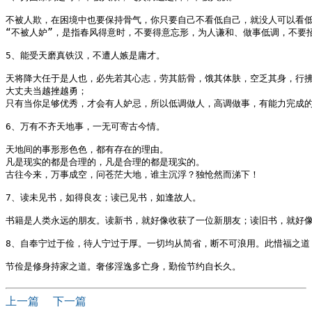
不被人欺，在困境中也要保持骨气，你只要自己不看低自己，就没人可以看低
“不被人妒”，是指春风得意时，不要得意忘形，为人谦和、做事低调，不要招
5、能受天磨真铁汉，不遭人嫉是庸才。

天将降大任于是人也，必先若其心志，劳其筋骨，饿其体肤，空乏其身，行拂
大丈夫当越挫越勇；

只有当你足够优秀，才会有人妒忌，所以低调做人，高调做事，有能力完成的
6、万有不齐天地事，一无可寄古今情。

天地间的事形形色色，都有存在的理由。

凡是现实的都是合理的，凡是合理的都是现实的。

古往今来，万事成空，问苍茫大地，谁主沉浮？独怆然而涕下！

7、读未见书，如得良友；读已见书，如逢故人。

书籍是人类永远的朋友。读新书，就好像收获了一位新朋友；读旧书，就好像
8、自奉宁过于俭，待人宁过于厚。一切均从简省，断不可浪用。此惜福之道，
上一篇
下一篇