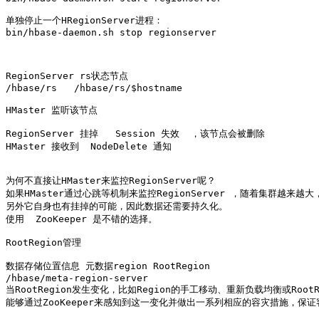
单独停止一个HRegionServer进程：

bin/hbase-daemon.sh stop regionserver

RegionServer rs状态节点

/hbase/rs   /hbase/rs/$hostname

HMaster 监听该节点

RegionServer 挂掉   Session 失效  ，该节点会被删除 

HMaster 接收到  NodeDelete 通知

为何不直接让HMaster来监控RegionServer呢？

如果HMaster通过心跳等机制来监控RegionServer ，随着集群越来越大
另外它自身也有挂掉的可能，因此数据还需要持久化。 

使用  ZooKeeper 是不错的选择。

RootRegion管理

数据存储位置信息 元数据region RootRegion

/hbase/meta-region-server

当RootRegion发生变化，比如Region的手工移动、重新负载均衡或Root
能够通过ZooKeeper来感知到这一变化并做出一系列相应的容灾措施，保证客户