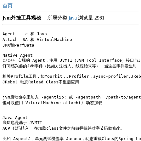
首页
jvm外挂工具揭秘
所属分类
java
浏览量 2961
Agent    c 和 Java

Attach  SA 和 VirtualMachine

JMX和PerfData

Native Agent

C/C++ 实现的 Agent，使用 JVMTI（JVM Tool Interface）接口与
订阅感兴趣的JVM事件（比如方法出入、线程始末等），当这些事件发生时，回调
相关Profile工具，如Yourkit，JProfiler，aysnc-profiler,JRebe
JRebel 动态Reload Class不重启应用

jvm启动命令里加入 -agentlib: 或 -agentpath: /path/to/agent.
也可以使用 VituralMachine.attach() 动态加载

Java Agent 

底层也是基于 JVMTI

AOP 代码植入  在加载class文件之前做拦截并对字节码做修改。

比如 AspectJ，单元测试覆盖率 Jacoco，动态重载Class的Spring-Loa