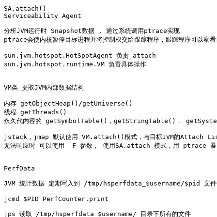
SA.attach()

Serviceability Agent

分析JVM运行时 Snapshot数据 , 通过系统调用ptrace实现

ptrace会使内核暂停目标进程并将控制权交给跟踪程序，跟踪程序可以察看
sun.jvm.hotspot.HotSpotAgent 负责 attach

sun.jvm.hotspot.runtime.VM 负责具体操作

VM类 提取JVM内部数据结构

内存 getObjectHeap()/getUniverse()

线程 getThreads()

永久代内容的 getSymbolTable()，getStringTable()， getSystem
jstack，jmap 默认使用 VM.attach()模式，与目标JVM的Attach Lis
无法响应时 可以使用 -F 参数， 使用SA.attach 模式，用 ptrace 暴力
PerfData

JVM 统计数据 定期写入到 /tmp/hsperfdata_$username/$pid 文件
jcmd $PID PerfCounter.print

jps 读取 /tmp/hsperfdata_$username/ 目录下所有的文件
