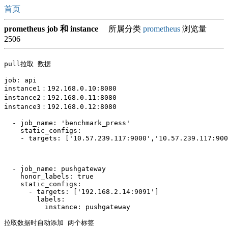
首页
prometheus job 和 instance
所属分类
prometheus
浏览量
2506
pull拉取 数据

job: api 

instance1：192.168.0.10:8080

instance2：192.168.0.11:8080

instance3：192.168.0.12:8080

  - job_name: 'benchmark_press'

    static_configs:

    - targets: ['10.57.239.117:9000','10.57.239.117:900
  - job_name: pushgateway

    honor_labels: true

    static_configs:

      - targets: ['192.168.2.14:9091']

        labels:

          instance: pushgateway

拉取数据时自动添加 两个标签
