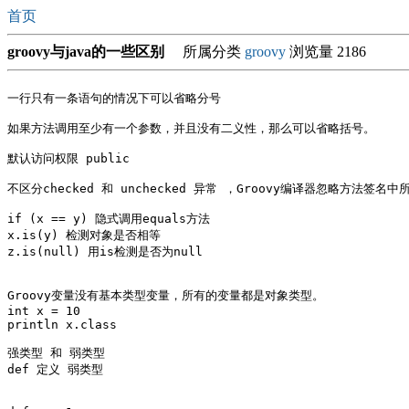
首页
groovy与java的一些区别
所属分类
groovy
浏览量 2186
一行只有一条语句的情况下可以省略分号

如果方法调用至少有一个参数，并且没有二义性，那么可以省略括号。

默认访问权限 public

不区分checked 和 unchecked 异常 ，Groovy编译器忽略方法签名中所
if (x == y) 隐式调用equals方法

x.is(y) 检测对象是否相等

z.is(null) 用is检测是否为null

Groovy变量没有基本类型变量，所有的变量都是对象类型。

int x = 10

println x.class

强类型 和 弱类型

def 定义 弱类型
