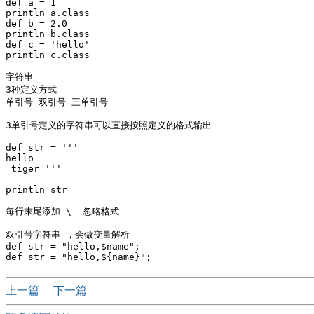
def a = 1

println a.class

def b = 2.0

println b.class

def c = 'hello'

println c.class

字符串   

3种定义方式 

单引号 双引号 三单引号

3单引号定义的字符串可以直接按照定义的格式输出

def str = '''

hello

 tiger '''

println str 

每行末尾添加 \  忽略格式

双引号字符串 ，会做变量解析 

def str = "hello,$name";

上一篇
下一篇