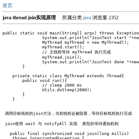
首页
java thread join实现原理
所属分类
java
浏览量 2352
public static void main(String[] args) throws Exception
		System.out.println("JoinTest start "+new Date());	

		MyThread myThread = new MyThread();

		myThread.start();

		// 主线程等待 myThread 执行完成

		myThread.join();				

		System.out.println("JoinTest done "+new Date());

	}

    private static class MyThread extends Thread{

    	public void run(){

    		// sleep 2000 ms

    		Utils.doSleep(2000);

    	}

    }

 调用目标线程的join方法，当前线程会被阻塞，等待目标线程执行完成

 join使用 wait 与 notifyAll 实现  典型的等待通知机制

   public final synchronized void join(long millis)

    throws InterruptedException {
