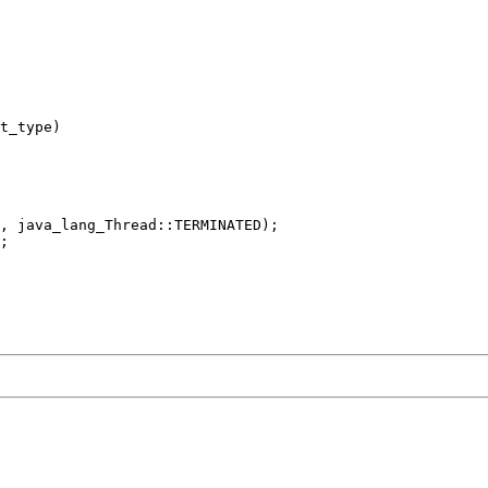
t_type)

, java_lang_Thread::TERMINATED);

;
