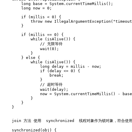
        long base = System.currentTimeMillis();

        long now = 0;

        if (millis < 0) {

            throw new IllegalArgumentException("timeout
        }

        if (millis == 0) {

            while (isAlive()) {

                // 无限等待

                wait(0);

            }

        } else {

            while (isAlive()) {

                long delay = millis - now;

                if (delay <= 0) {

                    break;

                }

                // 超时等待

                wait(delay);

                now = System.currentTimeMillis() - base
            }

        }

    }

    join 方法 使用  synchronized  线程对象作为锁对象，符合使用
    synchronized(obj) {
