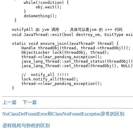
         while(!condition) {

              obj.wait();

         }

         doSomething();

     }

    notifyAll 由 jvm 调用  ， 具体可以看jvm 的 c++ 代码

    void JavaThread::exit(bool destroy_vm, ExitType exi
    static void ensure_join(JavaThread* thread) {

        Handle threadObj(thread, thread->threadObj());

        ObjectLocker lock(threadObj, thread);

        thread->clear_pending_exception();

        java_lang_Thread::set_thread_status(threadObj()
        java_lang_Thread::set_thread(threadObj(), NULL)
        //  notify_all !!!!!

        lock.notify_all(thread);

        thread->clear_pending_exception();

上一篇
下一篇
NoClassDefFoundError和ClassNotFoundException异常的区别
进程线程与协程的区别